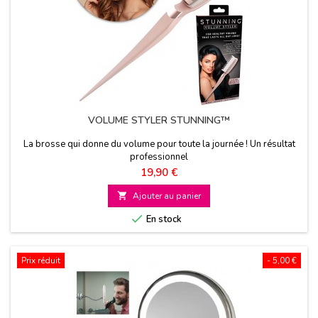
VOLUME STYLER STUNNING™
La brosse qui donne du volume pour toute la journée ! Un résultat
professionnel
Prix
19,90 €

Ajouter au panier

En stock
Prix réduit
- 5,00 €