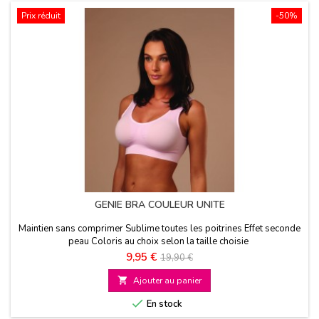
Prix réduit
-50%
GENIE BRA COULEUR UNITE
Maintien sans comprimer Sublime toutes les poitrines Effet seconde
peau Coloris au choix selon la taille choisie
Prix
Prix
9,95 €
19,90 €
de

Ajouter au panier
base

En stock