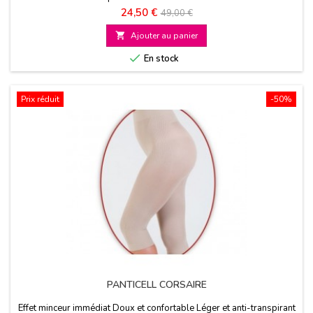
Prix
Prix
24,50 €
49,00 €
de

Ajouter au panier
base

En stock
Prix réduit
-50%
PANTICELL CORSAIRE
Effet minceur immédiat Doux et confortable Léger et anti-transpirant