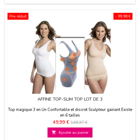
Prix réduit
- 99,98 €
AFFINE TOP-SLIM TOP LOT DE 3
Top magique 3 en Un Confortable et discret Sculpteur gainant Existe
en 6 tailles
Prix
Prix
49,99 €
149,97 €
de

Ajouter au panier
base