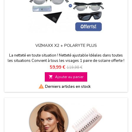
VIZMAXX X2 + POLARYTE PLUS
La netteté en toute situation ! Netteté ajustable Idéales dans toutes
les situations Convient à tous les visages 1 paire de solaire offerte !
Prix
Prix
59,99 €
119,98 €
de

Ajouter au panier
base

Derniers articles en stock