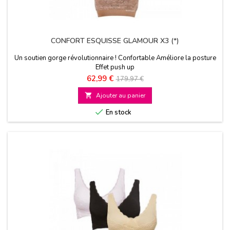
CONFORT ESQUISSE GLAMOUR X3 (*)
Un soutien gorge révolutionnaire ! Confortable Améliore la posture
Effet push up
Prix
Prix
62,99 €
179,97 €
de

Ajouter au panier
base

En stock