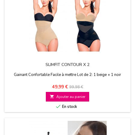
SLIMFIT CONTOUR X 2
Gainant Confortable Facile à mettre Lot de 2: 1 beige + 1 noir
Prix
Prix
49,99 €
99,98 €
de

Ajouter au panier
base

En stock