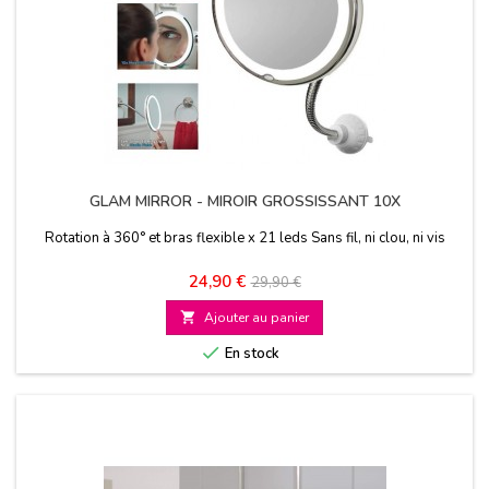
GLAM MIRROR - MIROIR GROSSISSANT 10X
Rotation à 360° et bras flexible x 21 leds Sans fil, ni clou, ni vis
Prix
Prix
24,90 €
29,90 €
de

Ajouter au panier
base

En stock