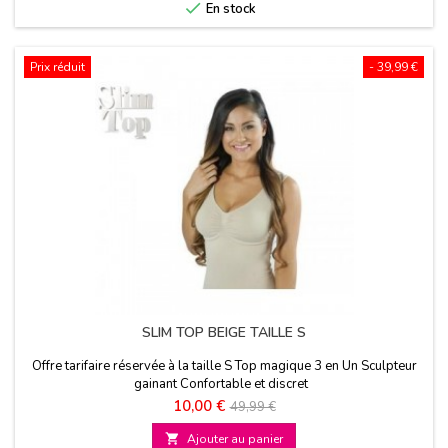

En stock
Prix réduit
- 39,99 €
SLIM TOP BEIGE TAILLE S
Offre tarifaire réservée à la taille S Top magique 3 en Un Sculpteur
gainant Confortable et discret
Prix
Prix
10,00 €
49,99 €
de

Ajouter au panier