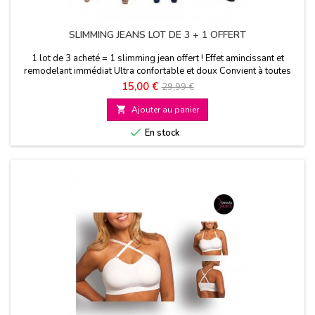
SLIMMING JEANS LOT DE 3 + 1 OFFERT
1 lot de 3 acheté = 1 slimming jean offert ! Effet amincissant et
remodelant immédiat Ultra confortable et doux Convient à toutes
les morphologies
Prix
Prix
15,00 €
29,99 €
de

Ajouter au panier
base

En stock