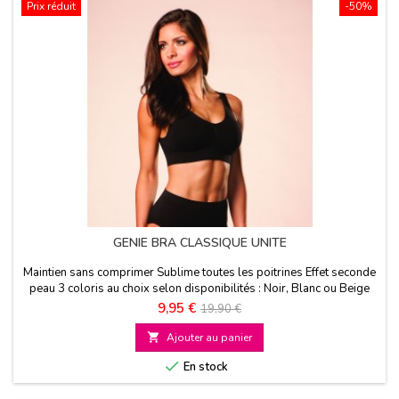
Prix réduit
-50%
GENIE BRA CLASSIQUE UNITE
Maintien sans comprimer Sublime toutes les poitrines Effet seconde
peau 3 coloris au choix selon disponibilités : Noir, Blanc ou Beige
Prix
Prix
9,95 €
19,90 €
de

Ajouter au panier
base

En stock