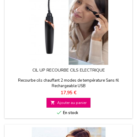
CIL UP RECOURBE CILS ELECTRIQUE
Recourbe cils chauffant 2 modes de température Sans fil
Rechargeable USB
Prix
17,95 €

Ajouter au panier

En stock