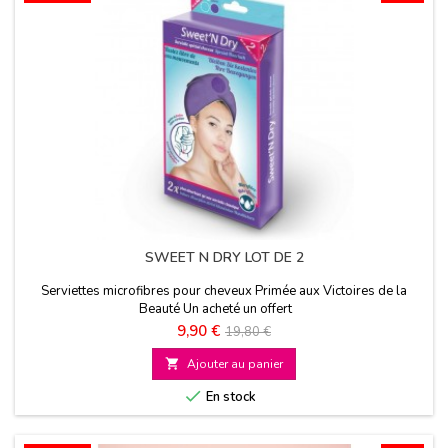
SWEET N DRY LOT DE 2
Serviettes microfibres pour cheveux Primée aux Victoires de la
Beauté Un acheté un offert
Prix
Prix
9,90 €
19,80 €
de

Ajouter au panier
base

En stock