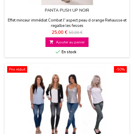
PANTA PUSH UP NOIR
Effet minceur immédiat Combat l' aspect peau d orange Rehausse et
regalbe les fesses
Prix
Prix
25,00 €
50,00 €
de

Ajouter au panier
base

En stock
Prix réduit
-50%