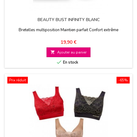
BEAUTY BUST INFINITY BLANC
Bretelles multiposition Maintien parfait Confort extrême
Prix
19,90 €

Ajouter au panier

En stock
Prix réduit
-65%