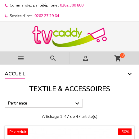
Commandez par téléphone :
0262 300 800
Service client :
0262 27 29 64
0



shopping_cart
ACCUEIL
TEXTILE & ACCESSOIRES

Pertinence
Affichage 1-47 de 47 article(s)
Prix réduit
-50%