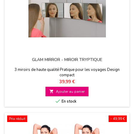
GLAM MIRROR - MIROIR TRYPTIQUE
3 miroirs de haute qualité Pratique pour les voyages Design
compact
Prix
39,99 €

Ajouter au panier

En stock
Prix réduit
- 49,99 €