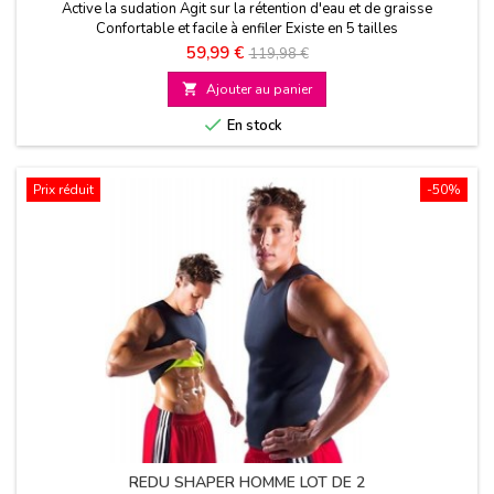
Active la sudation Agit sur la rétention d'eau et de graisse
Confortable et facile à enfiler Existe en 5 tailles
Prix
Prix
59,99 €
119,98 €
de

Ajouter au panier
base

En stock
Prix réduit
-50%
REDU SHAPER HOMME LOT DE 2