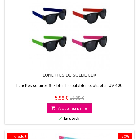
LUNETTES DE SOLEIL CLIX
Lunettes solaires flexibles Enroulables et pliables UV 400
Prix
Prix
5,98 €
11,95 €
de

Ajouter au panier
base

En stock
Prix réduit
-50%