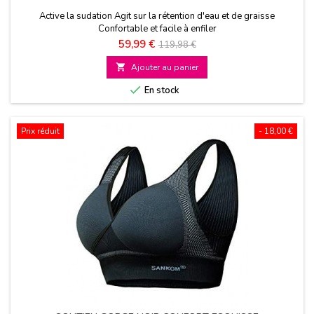
Active la sudation Agit sur la rétention d'eau et de graisse
Confortable et facile à enfiler
Prix
Prix
59,99 €
119,98 €
de

Ajouter au panier
base

En stock
Prix réduit
- 18,00 €