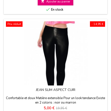

Ajouter au panier
base

En stock
Prix réduit
- 14,95 €
JEAN SLIM ASPECT CUIR
Confortable et doux Matière extensible Pour un look tendance Existe
en 2 coloris : noir ou marron
Prix
Prix
5,00 €
19,95 €