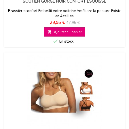
SOUTIEN GORGE NOIR CONFORT ESQUISSE
Brassière confort Embellit votre poitrine Améliore la posture Existe
en 4 tailles
Prix
Prix
29,95 €
47,95 €
de

Ajouter au panier
base

En stock