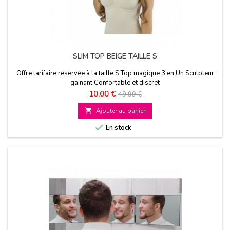
SLIM TOP BEIGE TAILLE S
Offre tarifaire réservée à la taille S Top magique 3 en Un Sculpteur
gainant Confortable et discret
Prix
Prix
10,00 €
49,99 €
de

Ajouter au panier
base

En stock