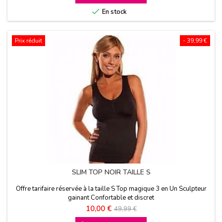
base

En stock
Prix réduit
- 39,99 €
SLIM TOP NOIR TAILLE S
Offre tarifaire réservée à la taille S Top magique 3 en Un Sculpteur
gainant Confortable et discret
Prix
Prix
10,00 €
49,99 €
de