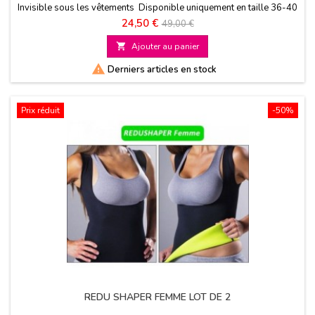
Invisible sous les vêtements Disponible uniquement en taille 36-40
S/M
Prix
Prix
24,50 €
49,00 €
de

Ajouter au panier
base

Derniers articles en stock
Prix réduit
-50%
REDU SHAPER FEMME LOT DE 2