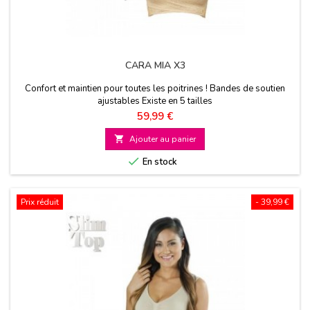
CARA MIA X3
Confort et maintien pour toutes les poitrines ! Bandes de soutien
ajustables Existe en 5 tailles
Prix
59,99 €

Ajouter au panier

En stock
Prix réduit
- 39,99 €