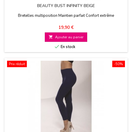
BEAUTY BUST INFINITY BEIGE
Bretelles multiposition Maintien parfait Confort extrême
Prix
19,90 €

Ajouter au panier

En stock
Prix réduit
-50%