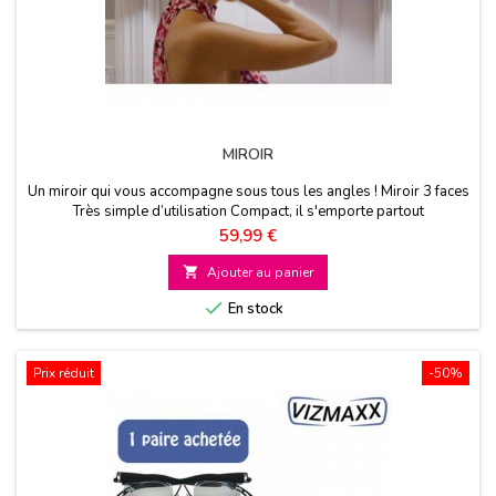
MIROIR
Un miroir qui vous accompagne sous tous les angles ! Miroir 3 faces
Très simple d’utilisation Compact, il s'emporte partout
Prix
59,99 €

Ajouter au panier

En stock
Prix réduit
-50%