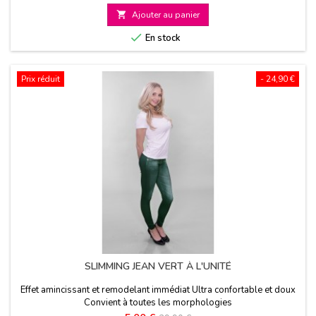
de

Ajouter au panier
base

En stock
Prix réduit
- 24,90 €
SLIMMING JEAN VERT À L'UNITÉ
Effet amincissant et remodelant immédiat Ultra confortable et doux
Convient à toutes les morphologies