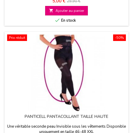
Prix
Prix
5,00 €
29,90 €
de

Ajouter au panier
base

En stock
Prix réduit
-50%
PANTICELL PANTACOLLANT TAILLE HAUTE
Une véritable seconde peau Invisible sous les vêtements Disponible
uniquement en taille 46-48 XXL