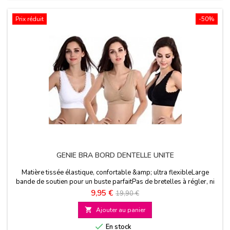
Prix réduit
-50%
GENIE BRA BORD DENTELLE UNITE
Matière tissée élastique, confortable &amp; ultra flexibleLarge
bande de soutien pour un buste parfaitPas de bretelles à régler, ni
d'armaturesConception sans coutureDisponible en taille S
Prix
Prix
9,95 €
19,90 €
uniquement
de

Ajouter au panier
base

En stock