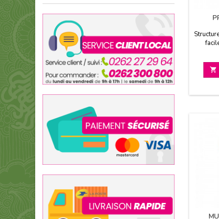
P
Structur
facil

MU