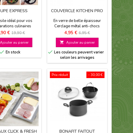
UPE EXPRESS
COUVERCLE KITCHEN PRO
sile idéal pour vos
En verre de belle épaisseur
rations culinaires
Cerclage métal anti-chocs
ion facile Ergonomique
Disponible en diamètre 24 cm
rix
Prix
Prix
Prix
,90 €
4,95 €
19,90 €
6,95 €
sé Gain de temps et de
de
de
place
Ajouter au panier

Ajouter au panier
base
base


En stock
Les couleurs peuvent varier
selon les arrivages
Prix réduit
- 30,00 €
UX CLICK & FRESH
BONAFIT FAITOUT