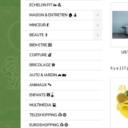
ECHELON FIT 👟 ​💪​
MAISON & ENTRETIEN 🏠 🧹
MINCEUR 💃
BEAUTE 💄
BIEN ETRE 🧖
US
COIFFURE 💇
BRICOLAGE 🛠️
Il y a 117 
AUTO & JARDIN 🚗 🏡
ANIMAUX 🐾
ENFANTS 🧸🪀
MULTIMEDIA 💻
TELESHOPPING 📺 😍
EUROSHOPPING 📺 😍