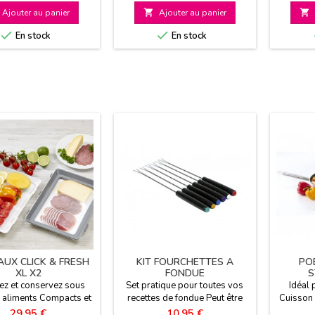
de
mique et écologique
bact
Ajouter au panier

Ajouter au panier

base
nutrim


En stock
En stock
AUX CLICK & FRESH
KIT FOURCHETTES A
PO
XL X2
FONDUE
S
ez et conservez sous
Set pratique pour toutes vos
Idéal 
 aliments Compacts et
recettes de fondue Peut être
Cuisson 
empilables
utilisé avec le Speed Cooker
Robus
Prix
Prix
29,95 €
10,95 €