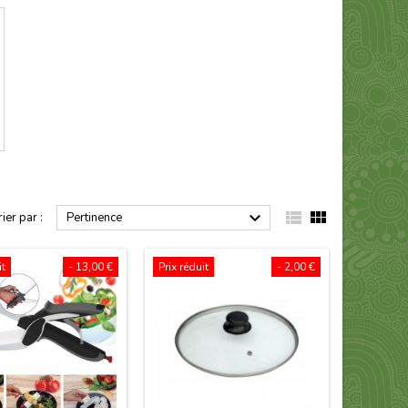



rier par :
Pertinence
it
- 13,00 €
Prix réduit
- 2,00 €