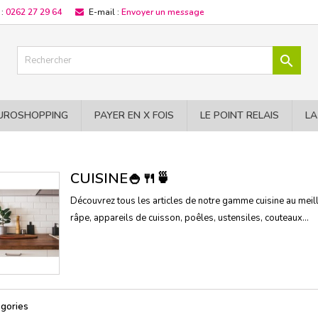
 :
0262 27 29 64
E-mail :
Envoyer un message

UROSHOPPING
PAYER EN X FOIS
LE POINT RELAIS
LA
CUISINE🍚​🍴​🍵​
Découvrez tous les articles de notre gamme cuisine au meill
râpe, appareils de cuisson, poêles, ustensiles, couteaux...
gories