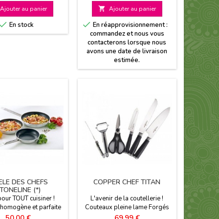
de
éries Prolonge les
amovibles 1 couvercle
Ajouter au panier

Ajouter au panier
ents et les saveurs
diamètre 24 cm Kitchen Pro
base


En stock
En réapprovisionnement :
OFFERT!
commandez et nous vous
contacterons lorsque nous
avons une date de livraison
estimée.
ELE DES CHEFS
COPPER CHEF TITAN
TONELINE (*)
pour TOUT cuisiner !
L'avenir de la coutellerie !
homogène et parfaite
Couteaux pleine lame Forgés
te, durable Qualité
en acier inoxydable Solides et
Prix
Prix
50,00 €
69,99 €