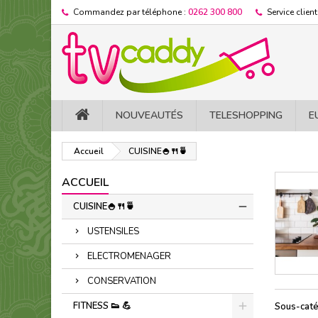
Commandez par téléphone :
0262 300 800
Service client
NOUVEAUTÉS
TELESHOPPING
E
Accueil
CUISINE🍚​🍴​🍵​
ACCUEIL
CUISINE🍚​🍴​🍵​
USTENSILES
ELECTROMENAGER
CONSERVATION
FITNESS 👟 ​💪​
Sous-caté