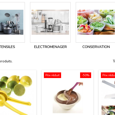
TENSILES
ELECTROMENAGER
CONSERVATION
produits.
T
Prix réduit
-50%
Prix rédu