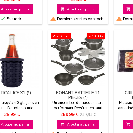
p
Ajouter au panier

Ajouter au panier




En stock
Derniers articles en stock
Dernie
Prix réduit
- 40,00 €
TICAL ICE X1 (*)
BONAFIT BATTERIE 11
GRI
PIECES (*)
 jusqu'à 60 glaçons en
Un ensemble de cuisson ultra
Plateau 
tant ! Double solution
performant Revêtement anti
antiadhé
eur Facile à démouler
adhésif Compatible avec tous
49 cm Alt
Prix
Prix
Prix
29,99 €
259,99 €
299,99 €
Compact
les types de feux Poêles à
o
de
poignées amovibles
Ajouter au panier

Ajouter au panier

base