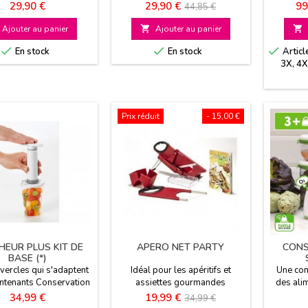
lables En lot de 4
Protégez et conservez sous
Performa
Prix
Prix
Prix
Pr
29,90 €
29,90 €
99
44,85 €
vide vos aliments Compacts et
unifor
de
empilables
Ajouter au panier

Ajouter au panier

base



En stock
En stock
Articl
3X, 4
Prix réduit
- 15,00 €
HEUR PLUS KIT DE
APERO NET PARTY
CONS
BASE (*)
vercles qui s'adaptent
Idéal pour les apéritifs et
Une con
ntenants Conservation
assiettes gourmandes
des ali
e et simple S'adapte à
de mis
Prix
Prix
Prix
34,99 €
19,99 €
34,99 €
es surfaces lisses
Minim