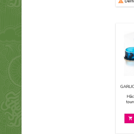

Derni
GARLIC
Hâc
tour
rotation
