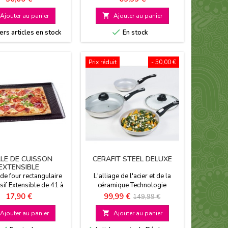
rofessionnelle
ergonomiques
Ajouter au panier

Ajouter au panier

rs articles en stock
En stock
Prix réduit
- 50,00 €
LLE DE CUISSON
CERAFIT STEEL DELUXE
EXTENSIBLE
de four rectangulaire
L'alliage de l'acier et de la
sif Extensible de 41 à
céramique Technologie
ernative au plat à four
allemande brevetée Solidité et
Prix
Prix
Prix
17,90 €
99,99 €
149,99 €
u plaque à four
robustesse Propriétés
de
antiadhésives avec 1 Nicer
Ajouter au panier

Ajouter au panier
Dicer Quick 7 pièces offert
base