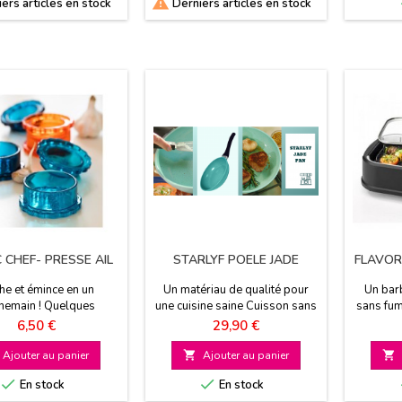

ers articles en stock
Derniers articles en stock
 CHEF- PRESSE AIL
STARLYF POELE JADE
FLAVOR 
he et émince en un
Un matériau de qualité pour
Un barb
nemain ! Quelques
une cuisine saine Cuisson sans
sans fum
s suffisent Existe en 4
matière grasse Antiadhésive et
et ext
Prix
Prix
6,50 €
29,90 €
coloris
résistante A base de jade
homo
Existe en 3 diamètres
Ajouter au panier

Ajouter au panier



En stock
En stock