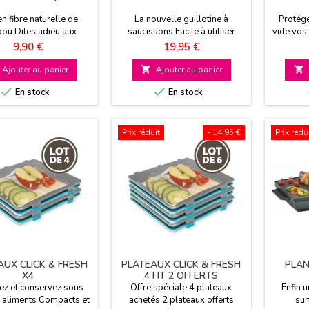
n fibre naturelle de
La nouvelle guillotine à
Protége
ou Dites adieu aux
saucissons Facile à utiliser
vide vos
s jetables Bamboo Cup
Sécurité grâce à la goupille Se
Prix
Prix
9,90 €
19,95 €
 chaud ou au froid vos
transporte facilement
ns pendant plusieurs
Ajouter au panier

Ajouter au panier

. Nombreux modèles


En stock
En stock
Prix réduit
- 14,95 €
Prix rédu
AUX CLICK & FRESH
PLATEAUX CLICK & FRESH
PLAN
X4
4 HT 2 OFFERTS
ez et conservez sous
Offre spéciale 4 plateaux
Enfin 
 aliments Compacts et
achetés 2 plateaux offerts
sur