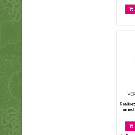

VER
Réalisez
un ins
fraîch
