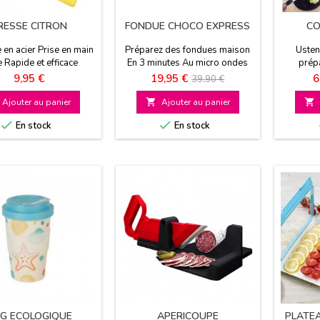
RESSE CITRON
FONDUE CHOCO EXPRESS
CO
e en acier Prise en main
Préparez des fondues maison
Usten
e Rapide et efficace
En 3 minutes Au micro ondes
prépa
ou au bain marie
Utilisat
Prix
Prix
Prix
P
9,95 €
19,95 €
6
39,90 €
et sécuri
de
Ajouter au panier

Ajouter au panier

base


En stock
En stock
G ECOLOGIQUE
APERICOUPE
PLATEA