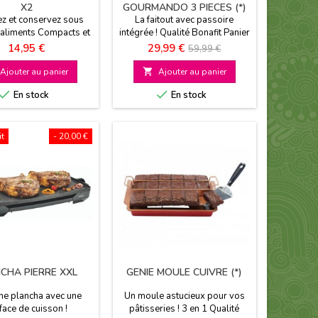
X2
GOURMANDO 3 PIECES (*)
z et conservez sous
La faitout avec passoire
 aliments Compacts et
intégrée ! Qualité Bonafit Panier
empilables
renversable innovant
Prix
Prix
Prix
14,95 €
29,99 €
59,99 €
de
Ajouter au panier

Ajouter au panier
base


En stock
En stock
it
- 20,00 €
CHA PIERRE XXL
GENIE MOULE CUIVRE (*)
une plancha avec une
Un moule astucieux pour vos
face de cuisson !
pâtisseries ! 3 en 1 Qualité