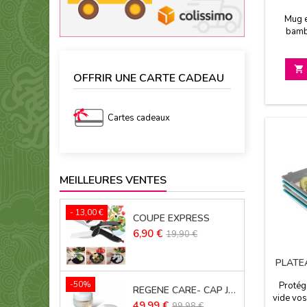
Mug e
bamb
gobelet
garde au
boisso

OFFRIR UNE CARTE CADEAU
heures
Cartes cadeaux
MEILLEURES VENTES
- 13,00 €
COUPE EXPRESS
Prix
Prix
6,90 €
19,90 €
de
base
PLATE
-50%
Protég
REGENE CARE- CAP JOUVENCE LOT DE 2
vide vos
Prix
Prix
49,99 €
99,98 €