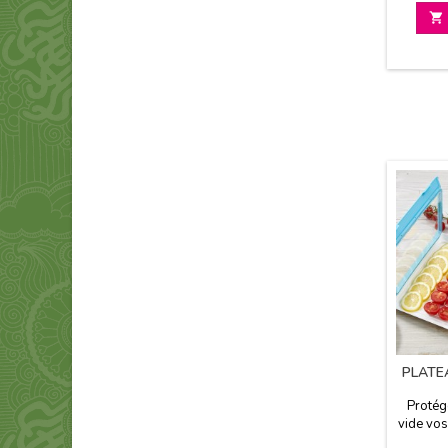
Econo

PLATE
Protég
vide vos