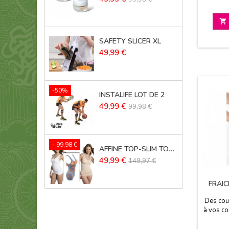
empi
de
base

SAFETY SLICER XL
Prix
49,99 €
-50%
INSTALIFE LOT DE 2
Prix
Prix
49,99 €
99,98 €
de
base
- 99,98 €
AFFINE TOP-SLIM TOP LOT DE 3
Prix
Prix
49,99 €
149,97 €
de
base
FRAIC
Des cou
à vos co
efficac
tout