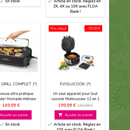


En stock
Article en stock. Réglez en
3X, 4X ou 10X avec FLOA
Bank !
Prix réduit
- 50,00 €
GRILL COMPLET (*)
EVOLUCOOK (*)
ecue ultra pratique,
Un seul appareil pour tout
ée ! Nomade intérieur
cuisiner Multicuiseur 12 en 1
érieur Cuisson saine,
Grill, air fryer, multicuiseur
Prix
Prix
Prix
149,99 €
199,99 €
249,99 €
gène Antiadhésif
Facile d'utilisation Gain de
de
place
Ajouter au panier

Ajouter au panier
base


En stock
Article en stock. Réglez en
10X avec FLOA Bank !