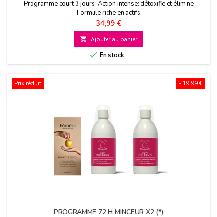
Programme court 3 jours Action intense: détoxifie et élimine
Formule riche en actifs
Prix
34,99 €

Ajouter au panier

En stock
Prix réduit
- 19,99 €
PROGRAMME 72 H MINCEUR X2 (*)