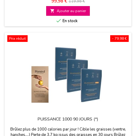
Prix
Prix
99,98 €
119,98 €
de

Ajouter au panier
base

En stock
Prix réduit
- 79,98 €
PUISSANCE 1000 90 JOURS (*)
Brûlez plus de 1000 calories par jour ! Cible les graisses (ventre,
hanches,...) Perte de 3,7 kg issus des graisses en 30 jours Brûlez