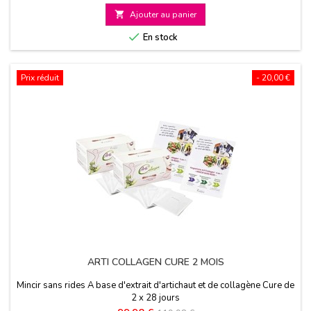
de

Ajouter au panier
base

En stock
Prix réduit
- 20,00 €
ARTI COLLAGEN CURE 2 MOIS
Mincir sans rides A base d'extrait d'artichaut et de collagène Cure de
2 x 28 jours