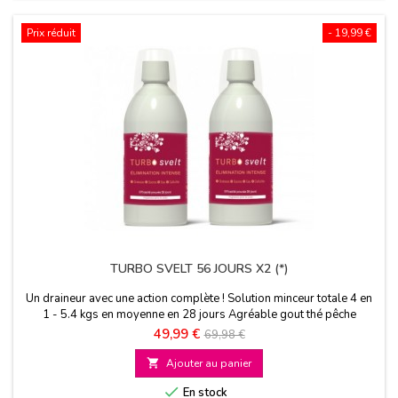
Prix réduit
- 19,99 €
TURBO SVELT 56 JOURS X2 (*)
Un draineur avec une action complète ! Solution minceur totale 4 en
1 - 5.4 kgs en moyenne en 28 jours Agréable gout thé pêche
Prix
Prix
49,99 €
69,98 €
de

Ajouter au panier
base

En stock