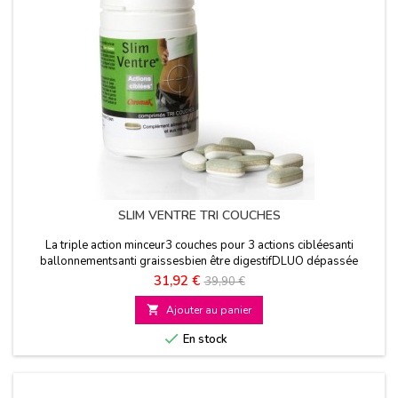
SLIM VENTRE TRI COUCHES
La triple action minceur3 couches pour 3 actions cibléesanti
ballonnementsanti graissesbien être digestifDLUO dépassée
Prix
Prix
31,92 €
39,90 €
de

Ajouter au panier
base

En stock