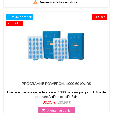

Derniers articles en stock
Rupture de stock
- 39,99 €
Prix réduit
PROGRAMME POWERCAL 1000 60 JOURS
Une cure minceur qui aide à brûler 1000 calories par jour ! Efficacité
prouvée Actifs exclusifs Sain
Prix
Prix
99,99 €
139,98 €
de

Ajouter au panier