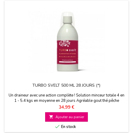
TURBO SVELT 500 ML 28 JOURS (*)
Un draineur avec une action complète ! Solution minceur totale 4 en
1 - 5.4 kgs en moyenne en 28 jours Agréable gout thé pêche
Prix
34,99 €

Ajouter au panier

En stock