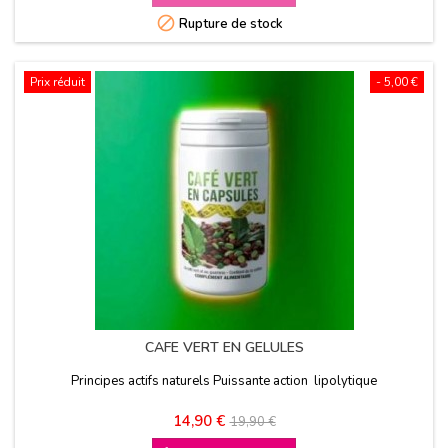
base

Rupture de stock
Prix réduit
- 5,00 €
CAFE VERT EN GELULES
Principes actifs naturels Puissante action lipolytique
Prix
Prix
14,90 €
19,90 €
de