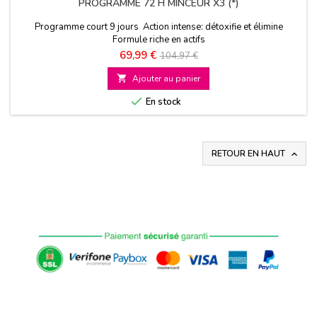
PROGRAMME 72 H MINCEUR X3 (*)
Programme court 9 jours Action intense: détoxifie et élimine
Formule riche en actifs
Prix
Prix
69,99 €
104,97 €
de

Ajouter au panier
base

En stock
RETOUR EN HAUT
