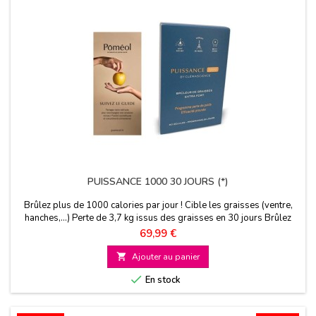
PUISSANCE 1000 30 JOURS (*)
Brûlez plus de 1000 calories par jour ! Cible les graisses (ventre,
hanches,...) Perte de 3,7 kg issus des graisses en 30 jours Brûlez
jusqu’à 4,6 fois plus de graisses
Prix
69,99 €

Ajouter au panier

En stock