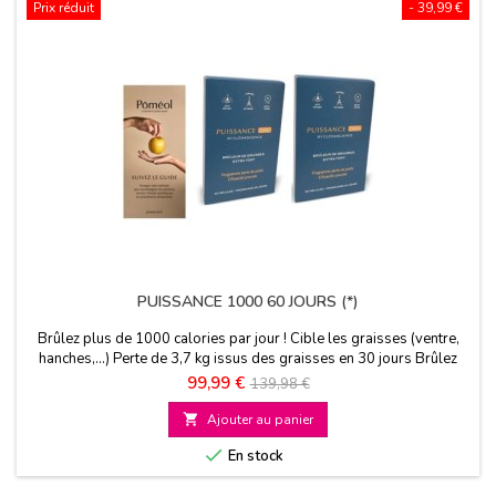
Prix réduit
- 39,99 €
PUISSANCE 1000 60 JOURS (*)
Brûlez plus de 1000 calories par jour ! Cible les graisses (ventre,
hanches,...) Perte de 3,7 kg issus des graisses en 30 jours Brûlez
jusqu’à 4,6 fois plus de graisses
Prix
Prix
99,99 €
139,98 €
de

Ajouter au panier
base

En stock