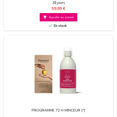
28 jours
Prix
59,99 €

Ajouter au panier

En stock
PROGRAMME 72 H MINCEUR (*)