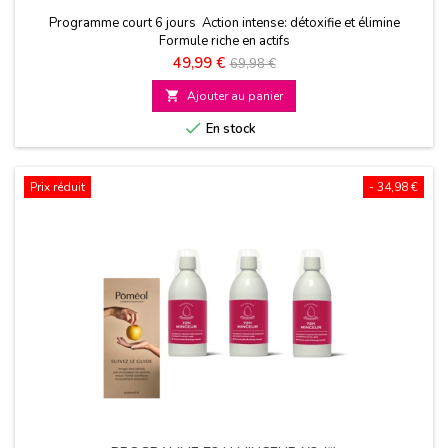
Programme court 6 jours Action intense: détoxifie et élimine
Formule riche en actifs
Prix
Prix
49,99 €
69,98 €
de

Ajouter au panier
base

En stock
Prix réduit
- 34,98 €