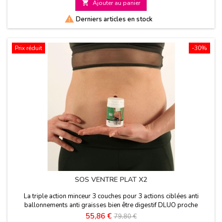

Ajouter au panier
base

Derniers articles en stock
Prix réduit
-30%
SOS VENTRE PLAT X2
La triple action minceur 3 couches pour 3 actions ciblées anti
ballonnements anti graisses bien être digestif DLUO proche
Prix
Prix
55,86 €
79,80 €