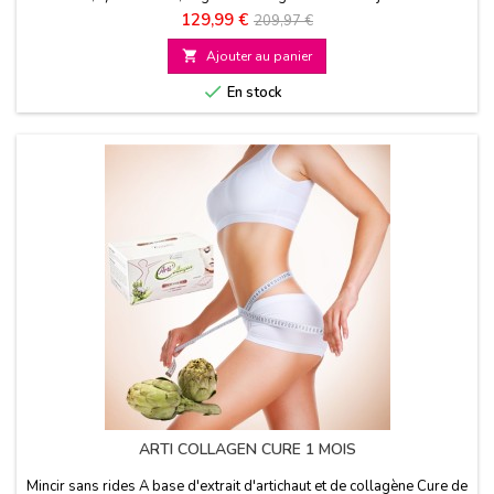
jusqu’à 4,6 fois plus de graisses Cure de 3 mois
Prix
Prix
129,99 €
209,97 €
de

Ajouter au panier
base

En stock
ARTI COLLAGEN CURE 1 MOIS
Mincir sans rides A base d'extrait d'artichaut et de collagène Cure de