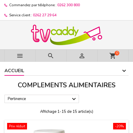
Commandez par téléphone :
0262 300 800
Service client :
0262 27 29 64
0



shopping_cart
ACCUEIL
COMPLEMENTS ALIMENTAIRES

Pertinence
Affichage 1-15 de 15 article(s)
Prix réduit
-20%