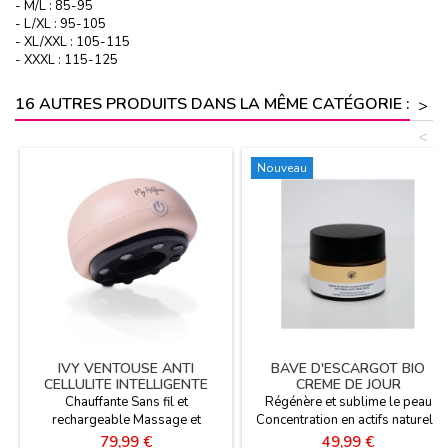
- M/L : 85-95
- L/XL : 95-105
- XL/XXL : 105-115
- XXXL : 115-125
16 AUTRES PRODUITS DANS LA MÊME CATÉGORIE :
>
<
Nouveau
IVY VENTOUSE ANTI
BAVE D'ESCARGOT BIO
CELLULITE INTELLIGENTE
CREME DE JOUR
Chauffante Sans fil et
Régénère et sublime le peau
rechargeable Massage et
Concentration en actifs naturels
aspiration
Lisse les rides et ridules
Prix
Prix
79,99 €
49,99 €