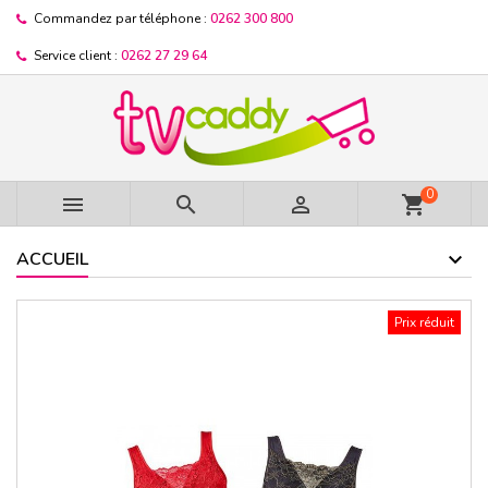
Commandez par téléphone :
0262 300 800
Service client :
0262 27 29 64
0



shopping_cart
ACCUEIL
Prix réduit