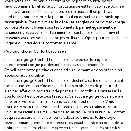
Vous serez séduite par le confort procuré par ce soutien-gorge
révolutionnaire. En effet, le Confort Esquisse est le must-have pour se
sentir parfaitement à l'aise à toutes les occasions. Il se porte au
quotidien pour améliorer la posture tout en offrant un effet push-up
remarquable. Pour minimiser la gêne, les sangles de ce soutien-gorge
confortable sont fixées sous les bonnets. Il permet également de
rehausser vos épaules et d'éliminer les points de pression souvent
ressentis avec les soutiens-gorges ordinaires. Optez pour une pièce de
lingerie qui privilégie le confort et la santé !
Pourquoi choisir Confort Esquisse ?
Le soutien-gorge Confort Esquisse est une pièce de lingerie
spécialement conçue par des médecins suisses renommés.
Embellissez votre poitrine et dites adieu aux maux de dos grâce à cet
accessoire confortable.
Le soutien-gorge Confort Esquisse est destiné à celles qui souhaitent
trouver une solution efficace contre leurs problèmes de posture. Il
s'agit en effet d'un correcteur de posture qui contribue à redresser le
dos lorsqu'il est porté tous les jours. Ce soutien-gorge vous aidera à
améliorer votre posture que vous soyez debout ou assise. Vous
pourrez le porter chez vous, au bureau ou sur les terrains de sport.
En plus de réduire les maux de dos et les douleurs à la nuque, Confort
Esquisse assure un maintien parfait de la poitrine. Sa technologie
révolutionnaire permet de redresser les épaules grâce au poids de la
poitrine. La matière élastique fixée entre les bonnets et les bretelles