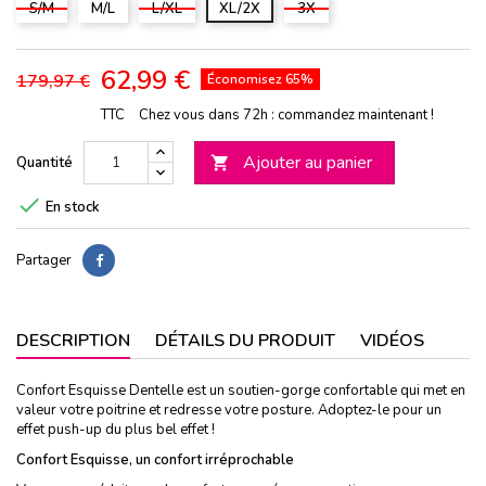
S/M
M/L
L/XL
XL/2X
3X
62,99 €
179,97 €
Économisez 65%
TTC
Chez vous dans 72h : commandez maintenant !
Ajouter au panier
Quantité


En stock
Partager
DESCRIPTION
DÉTAILS DU PRODUIT
VIDÉOS
Confort Esquisse Dentelle est un soutien-gorge confortable qui met en
valeur votre poitrine et redresse votre posture. Adoptez-le pour un
effet push-up du plus bel effet !
Confort Esquisse, un confort irréprochable