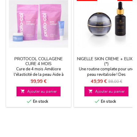
PROTOCOL COLLAGENE
NIGELLE SKIN CREME + ELIXIR
CURE 4 MOIS
(*)
Cure de 4 mois Améliore
Une routine complete pour une
l'élasticité de la peau Aide à
peau revitalisée ! Des
diminuer l'apparence des rides 1
ingrédients d'origine naturelle
Prix
Prix
Prix
99,99 €
49,99 €
88,00 €
gel hydratant visage et 1
Anti tâches et anti âge
de
combleur pour les yeux inclus
Rafermissant et nourrissant

Ajouter au panier

Ajouter au panier
Collagène d'origine bovine
base


En stock
En stock