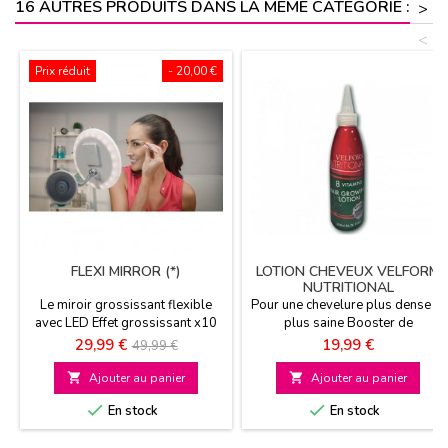
16 AUTRES PRODUITS DANS LA MÊME CATÉGORIE :
>
<
Prix réduit
- 20,00 €
FLEXI MIRROR (*)
LOTION CHEVEUX VELFORM
NUTRITIONAL
Le miroir grossissant flexible
Pour une chevelure plus dense et
avec LED Effet grossissant x10
plus saine Booster de
Bras articulé Lumières led
croissance Renforce la densité
Prix
Prix
Prix
29,99 €
19,99 €
49,99 €
Lutte contre la chute des cheveux
de

Ajouter au panier

Ajouter au panier
base


En stock
En stock