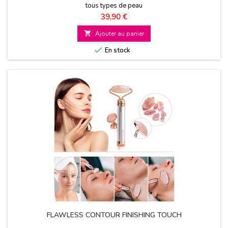
tous types de peau
Prix
39,90 €

Ajouter au panier

En stock
FLAWLESS CONTOUR FINISHING TOUCH