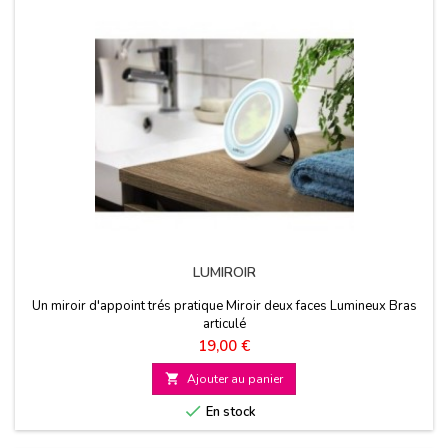
LUMIROIR
Un miroir d'appoint trés pratique Miroir deux faces Lumineux Bras
articulé
Prix
19,00 €

Ajouter au panier

En stock