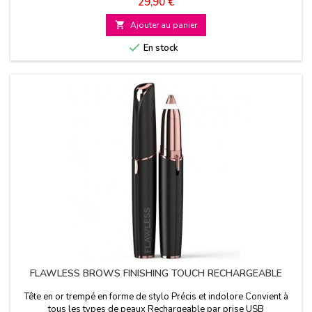
Prix
29,90 €

Ajouter au panier

En stock
FLAWLESS BROWS FINISHING TOUCH RECHARGEABLE
Tête en or trempé en forme de stylo Précis et indolore Convient à
tous les types de peaux Rechargeable par prise USB