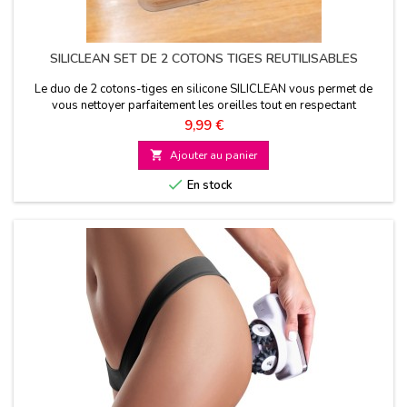
SILICLEAN SET DE 2 COTONS TIGES REUTILISABLES
Le duo de 2 cotons-tiges en silicone SILICLEAN vous permet de
vous nettoyer parfaitement les oreilles tout en respectant
l'environnement car ils sont réutilisables à l’infini
Prix
9,99 €

Ajouter au panier

En stock