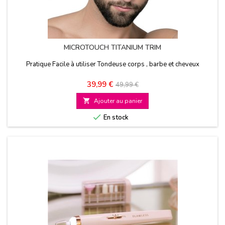
MICROTOUCH TITANIUM TRIM
Pratique Facile à utiliser Tondeuse corps , barbe et cheveux
Prix
Prix
39,99 €
49,99 €
de

Ajouter au panier
base

En stock