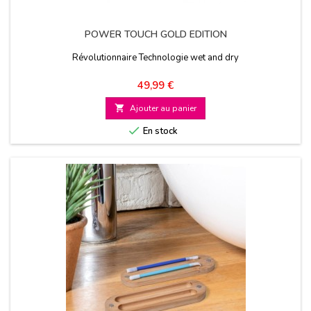
POWER TOUCH GOLD EDITION
Révolutionnaire Technologie wet and dry
Prix
49,99 €

Ajouter au panier

En stock