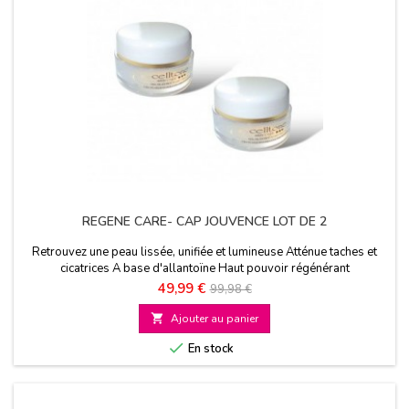
REGENE CARE- CAP JOUVENCE LOT DE 2
Retrouvez une peau lissée, unifiée et lumineuse Atténue taches et
cicatrices A base d'allantoïne Haut pouvoir régénérant
Prix
Prix
49,99 €
99,98 €
de

Ajouter au panier
base

En stock