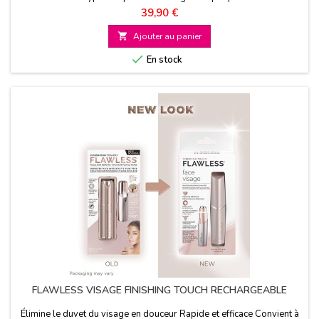
Prix
39,90 €

Ajouter au panier

En stock
FLAWLESS VISAGE FINISHING TOUCH RECHARGEABLE
Élimine le duvet du visage en douceur Rapide et efficace Convient à