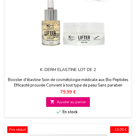
K-DERM ELASTINE LOT DE 2
Booster d'élastine Soin de cosmétologie médicale aux Bio Peptides
Efficacité prouvée Convient à tout type de peau Sans paraben
Prix
79,99 €

Ajouter au panier

En stock
Prix réduit
- 10,00 €