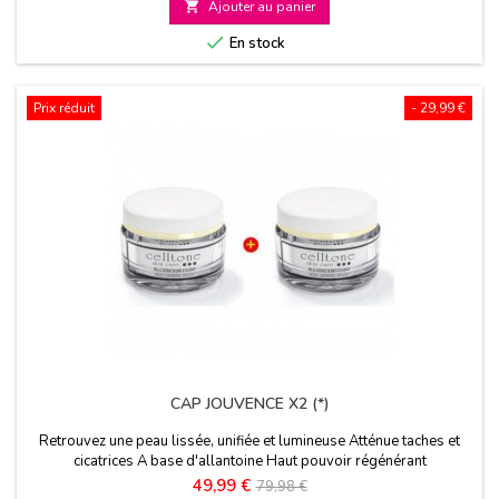

Ajouter au panier

En stock
Prix réduit
- 29,99 €
CAP JOUVENCE X2 (*)
Retrouvez une peau lissée, unifiée et lumineuse Atténue taches et
cicatrices A base d'allantoine Haut pouvoir régénérant
Prix
Prix
49,99 €
79,98 €