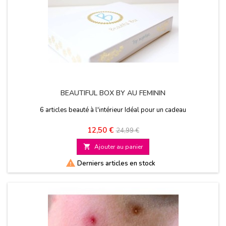
BEAUTIFUL BOX BY AU FEMININ
6 articles beauté à l'intérieur Idéal pour un cadeau
Prix
Prix
12,50 €
24,99 €
de

Ajouter au panier
base

Derniers articles en stock