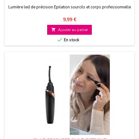
Lumière led de précision Epilation sourcils et corps professionnelle
Prix
9,99 €

Ajouter au panier

En stock