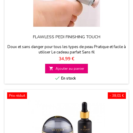
FLAWLESS PEDI FINISHING TOUCH
Doux et sans danger pour tous les types de peau Pratique et facile à
utiliser Le cadeau parfait Sans fil
Prix
34,99 €

Ajouter au panier

En stock
Prix réduit
- 38,01 €