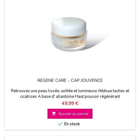
REGENE CARE - CAP JOUVENCE
Retrouvez une peau lissée, unifiée et lumineuse Atténue taches et
cicatrices A base d' allantoïne Haut pouvoir régénérant
Prix
49,99 €

Ajouter au panier

En stock