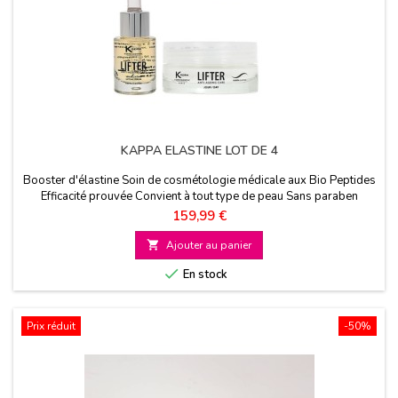
KAPPA ELASTINE LOT DE 4
Booster d'élastine Soin de cosmétologie médicale aux Bio Peptides
Efficacité prouvée Convient à tout type de peau Sans paraben
Prix
159,99 €

Ajouter au panier

En stock
Prix réduit
-50%