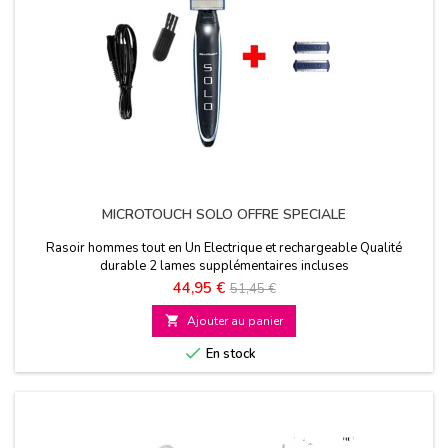
MICROTOUCH SOLO OFFRE SPECIALE
Rasoir hommes tout en Un Electrique et rechargeable Qualité
durable 2 lames supplémentaires incluses
Prix
Prix
44,95 €
51,45 €
de

Ajouter au panier
base

En stock