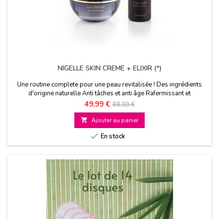
NIGELLE SKIN CREME + ELIXIR (*)
Une routine complete pour une peau revitalisée ! Des ingrédients
d'origine naturelle Anti tâches et anti âge Rafermissant et
nourrissant
Prix
Prix
49,99 €
88,00 €
de

Ajouter au panier
base

En stock