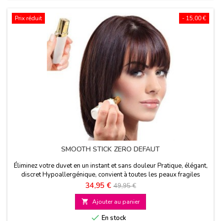
Prix réduit
- 15,00 €
SMOOTH STICK ZERO DEFAUT
Éliminez votre duvet en un instant et sans douleur Pratique, élégant,
discret Hypoallergénique, convient à toutes les peaux fragiles
Prix
Prix
34,95 €
49,95 €
de

Ajouter au panier
base

En stock