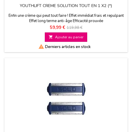
YOUTHLIFT CREME SOLUTION TOUT EN 1 X2 (*)
Enfin une crème qui peut tout faire ! Effet immédiat frais et repulpant
Effet long terme anti-âge Efficacité prouvée
Prix
Prix
59,99 €
119,98 €
de

Ajouter au panier
base

Derniers articles en stock