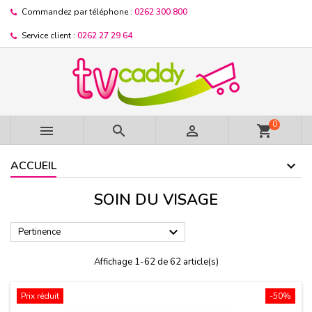
Commandez par téléphone :
0262 300 800
Service client :
0262 27 29 64
0



shopping_cart
ACCUEIL
SOIN DU VISAGE

Pertinence
Affichage 1-62 de 62 article(s)
Prix réduit
-50%