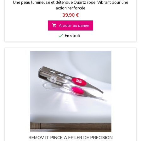
Une peau lumineuse et détendue Quartz rose Vibrant pour une
action renforcée
Prix
39,90 €

Ajouter au panier

En stock
REMOV IT PINCE A EPILER DE PRECISION