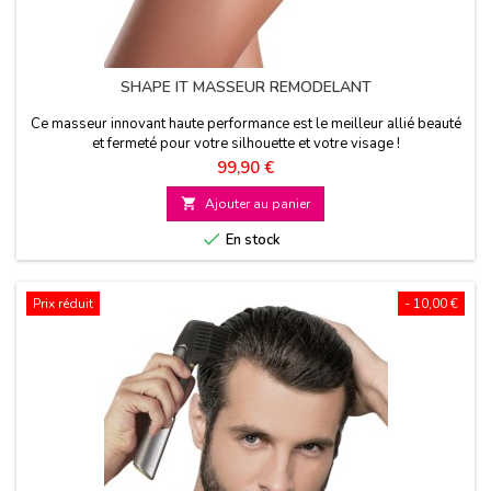
SHAPE IT MASSEUR REMODELANT
Ce masseur innovant haute performance est le meilleur allié beauté
et fermeté pour votre silhouette et votre visage !
Prix
99,90 €

Ajouter au panier

En stock
Prix réduit
- 10,00 €