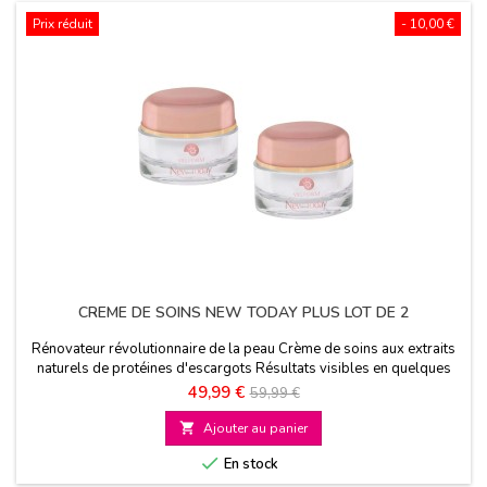
Prix réduit
- 10,00 €
CREME DE SOINS NEW TODAY PLUS LOT DE 2
Rénovateur révolutionnaire de la peau Crème de soins aux extraits
naturels de protéines d'escargots Résultats visibles en quelques
jours
Prix
Prix
49,99 €
59,99 €
de

Ajouter au panier
base

En stock