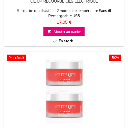
CIL UP RECOURBE CILS ELECTRIQUE
Recourbe cils chauffant 2 modes de température Sans fil
Rechargeable USB
Prix
17,95 €

Ajouter au panier

En stock
Prix réduit
-50%