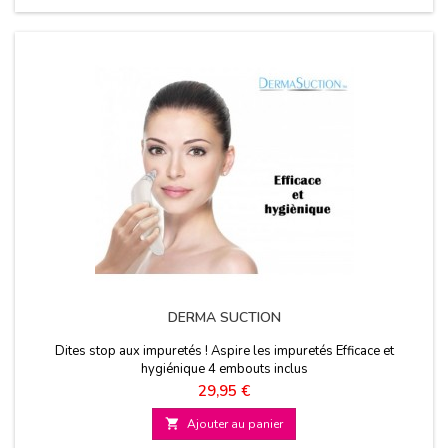
DERMA SUCTION
Dites stop aux impuretés ! Aspire les impuretés Efficace et
hygiénique 4 embouts inclus
Prix
29,95 €

Ajouter au panier