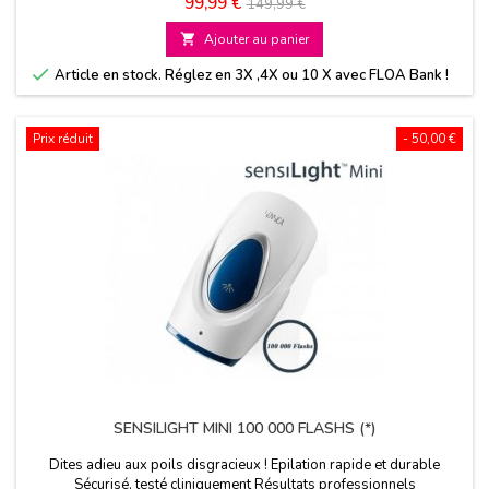
Prix
Prix
99,99 €
149,99 €
de

Ajouter au panier
base

Article en stock. Réglez en 3X ,4X ou 10 X avec FLOA Bank !
Prix réduit
- 50,00 €
SENSILIGHT MINI 100 000 FLASHS (*)
Dites adieu aux poils disgracieux ! Epilation rapide et durable
Sécurisé, testé cliniquement Résultats professionnels