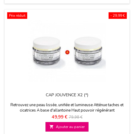
Prix réduit
- 29,99 €
CAP JOUVENCE X2 (*)
Retrouvez une peau lissée, unifiée et lumineuse Atténue taches et
cicatrices A base d'allantoine Haut pouvoir régénérant
Prix
Prix
49,99 €
79,98 €
de

Ajouter au panier
base