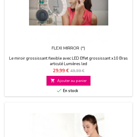
FLEXI MIRROR (*)
Le miroir grossissant flexible avec LED Effet grossissant x10 Bras
articulé Lumières led
Prix
Prix
29,99 €
49,99 €
de

Ajouter au panier
base

En stock