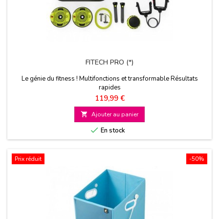
FITECH PRO (*)
Le génie du fitness ! Multifonctions et transformable Résultats
rapides
Prix
119,99 €

Ajouter au panier

En stock
Prix réduit
-50%