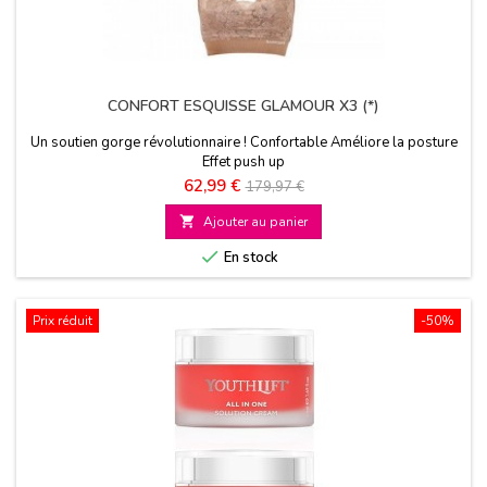
CONFORT ESQUISSE GLAMOUR X3 (*)
Un soutien gorge révolutionnaire ! Confortable Améliore la posture
Effet push up
Prix
Prix
62,99 €
179,97 €
de

Ajouter au panier
base

En stock
Prix réduit
-50%