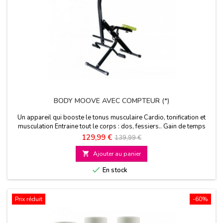
BODY MOOVE AVEC COMPTEUR (*)
Un appareil qui booste le tonus musculaire Cardio, tonification et
musculation Entraine tout le corps : dos, fessiers.. Gain de temps
Prix
Prix
129,99 €
139,99 €
de

Ajouter au panier
base

En stock
Prix réduit
-60%