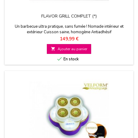
FLAVOR GRILL COMPLET (*)
Un barbecue ultra pratique, sans fumée ! Nomade intérieur et
extérieur Cuisson saine, homogène Antiadhésif
Prix
149,99 €

Ajouter au panier

En stock