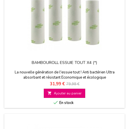
BAMBOUROLL ESSUIE TOUT X4 (*)
La nouvelle génération de l'essuie tout ! Anti bactérien Ultra
absorbant et résistant Economique et écologique
Prix
Prix
31,99 €
79,98 €
de

Ajouter au panier
base

En stock