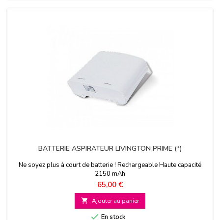
BATTERIE ASPIRATEUR LIVINGTON PRIME (*)
Ne soyez plus à court de batterie ! Rechargeable Haute capacité
2150 mAh
Prix
65,00 €

Ajouter au panier

En stock