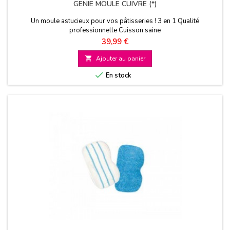
GENIE MOULE CUIVRE (*)
Un moule astucieux pour vos pâtisseries ! 3 en 1 Qualité
professionnelle Cuisson saine
Prix
39,99 €

Ajouter au panier

En stock