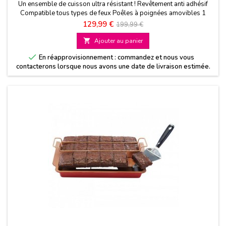
Un ensemble de cuisson ultra résistant ! Revêtement anti adhésif
Compatible tous types de feux Poêles à poignées amovibles 1
couvercle diamètre 24 cm Kitchen Pro OFFERT!
Prix
Prix
129,99 €
199,99 €
de

Ajouter au panier
base

En réapprovisionnement : commandez et nous vous
contacterons lorsque nous avons une date de livraison estimée.