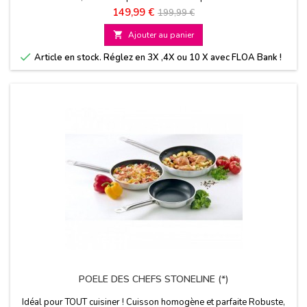
Prix
Prix
149,99 €
199,99 €
de

Ajouter au panier
base

Article en stock. Réglez en 3X ,4X ou 10 X avec FLOA Bank !
POELE DES CHEFS STONELINE (*)
Idéal pour TOUT cuisiner ! Cuisson homogène et parfaite Robuste,