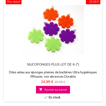
Prix réduit
- 15,00 €
SILICOPONGES PLUS LOT DE 6 (*)
Dites adieu aux éponges pleines de bactéries Ultra hygiéniques
Efficaces, non abrasives Durable
Prix
Prix
24,99 €
39,99 €
de

Ajouter au panier
base

En stock