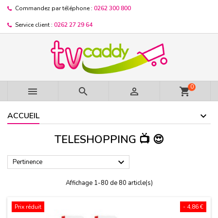
Commandez par téléphone :
0262 300 800
Service client :
0262 27 29 64
0



shopping_cart
ACCUEIL
TELESHOPPING 📺 😍

Pertinence
Affichage 1-80 de 80 article(s)
Prix réduit
- 4,86 €