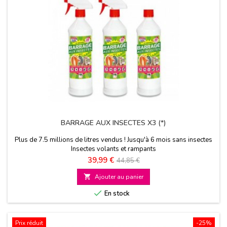
BARRAGE AUX INSECTES X3 (*)
Plus de 7.5 millions de litres vendus ! Jusqu'à 6 mois sans insectes
Insectes volants et rampants
Prix
Prix
39,99 €
44,85 €
de

Ajouter au panier
base

En stock
Prix réduit
-25%