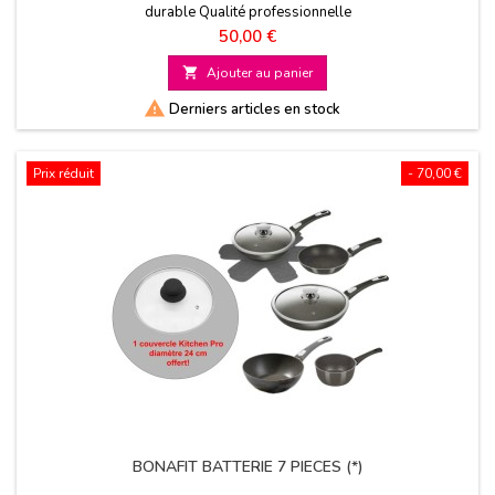
durable Qualité professionnelle
Prix
50,00 €

Ajouter au panier

Derniers articles en stock
Prix réduit
- 70,00 €
BONAFIT BATTERIE 7 PIECES (*)