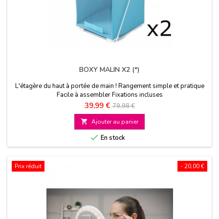
BOXY MALIN X2 (*)
L'étagère du haut à portée de main ! Rangement simple et pratique
Facile à assembler Fixations incluses
Prix
Prix
39,99 €
79,98 €
de

Ajouter au panier
base

En stock
Prix réduit
- 20,00 €