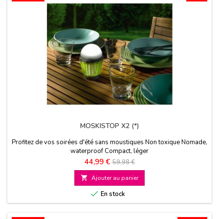
MOSKISTOP X2 (*)
Profitez de vos soirées d'été sans moustiques Non toxique Nomade,
waterproof Compact, léger
Prix
Prix
44,99 €
59,98 €
de

Ajouter au panier
base

En stock