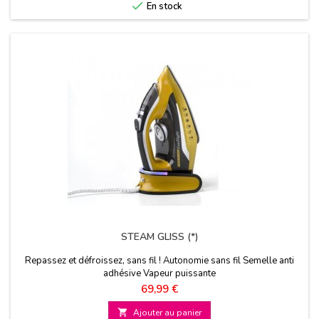

En stock
STEAM GLISS (*)
Repassez et défroissez, sans fil ! Autonomie sans fil Semelle anti
adhésive Vapeur puissante
Prix
69,99 €

Ajouter au panier