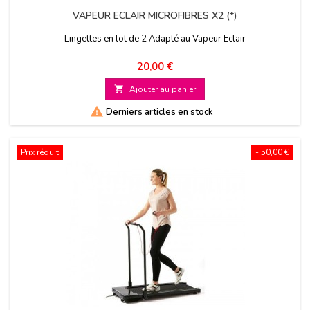
VAPEUR ECLAIR MICROFIBRES X2 (*)
Lingettes en lot de 2 Adapté au Vapeur Eclair
Prix
20,00 €

Ajouter au panier

Derniers articles en stock
Prix réduit
- 50,00 €