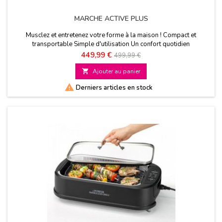
MARCHE ACTIVE PLUS
Musclez et entretenez votre forme à la maison ! Compact et
transportable Simple d'utilisation Un confort quotidien
Prix
Prix
449,99 €
499,99 €
de

Ajouter au panier
base

Derniers articles en stock