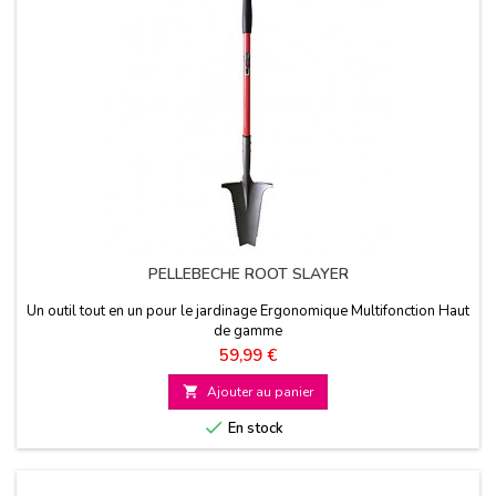
PELLEBECHE ROOT SLAYER
Un outil tout en un pour le jardinage Ergonomique Multifonction Haut
de gamme
Prix
59,99 €

Ajouter au panier

En stock