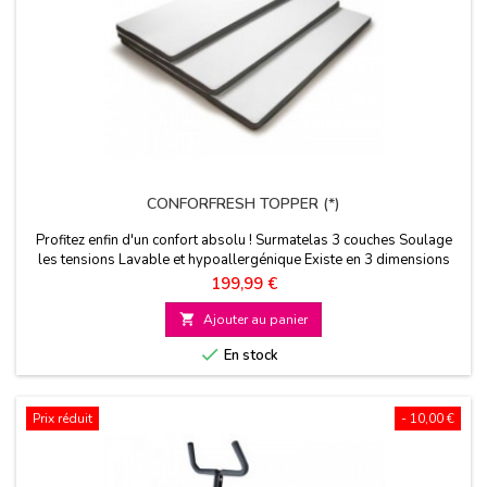
CONFORFRESH TOPPER (*)
Profitez enfin d'un confort absolu ! Surmatelas 3 couches Soulage
les tensions Lavable et hypoallergénique Existe en 3 dimensions
Prix
199,99 €

Ajouter au panier

En stock
Prix réduit
- 10,00 €