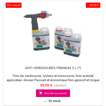
Prix réduit
- 20,00 €
ANTI VERDISSURES PREMIUM 3 L (*)
Finis les verdissures, lychens et moisissures Avec pistolet
applicateur-doseur Puissant et économique Non agressif et longue
durée
Prix
Prix
99,99 €
119,99 €
de

Ajouter au panier
base

En stock