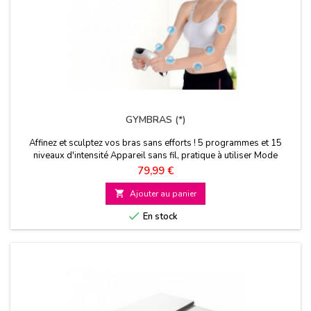
GYMBRAS (*)
Affinez et sculptez vos bras sans efforts ! 5 programmes et 15
niveaux d'intensité Appareil sans fil, pratique à utiliser Mode
massage
Prix
79,99 €

Ajouter au panier

En stock