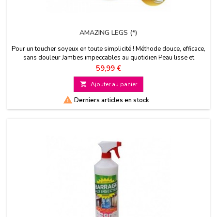
AMAZING LEGS (*)
Pour un toucher soyeux en toute simplicité ! Méthode douce, efficace,
sans douleur Jambes impeccables au quotidien Peau lisse et
soyeuse Rechargeable Têtes plaqué Or 18 carats
Prix
59,99 €

Ajouter au panier

Derniers articles en stock