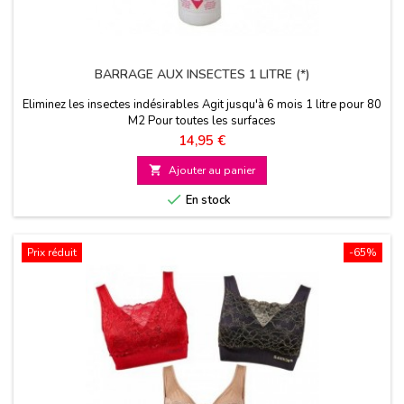
BARRAGE AUX INSECTES 1 LITRE (*)
Eliminez les insectes indésirables Agit jusqu'à 6 mois 1 litre pour 80
M2 Pour toutes les surfaces
Prix
14,95 €

Ajouter au panier

En stock
Prix réduit
-65%