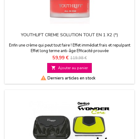
YOUTHLIFT CREME SOLUTION TOUT EN 1 X2 (*)
Enfin une crème qui peut tout faire ! Effet immédiat frais et repulpant
Effet long terme anti-âge Efficacité prouvée
Prix
Prix
59,99 €
119,98 €
de

Ajouter au panier
base

Derniers articles en stock