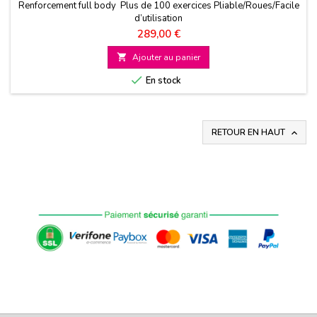
Renforcement full body Plus de 100 exercices Pliable/Roues/Facile
d’utilisation
Prix
289,00 €

Ajouter au panier

En stock
RETOUR EN HAUT
