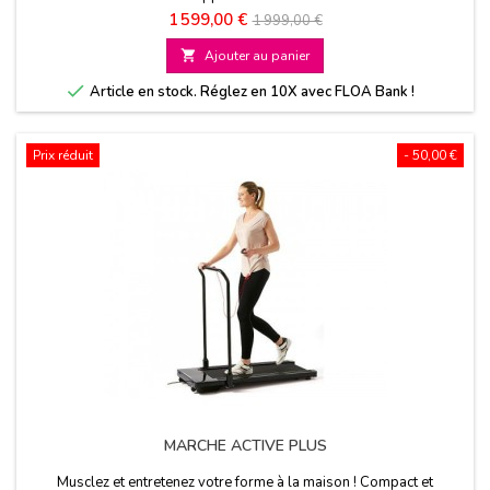
Prix
Prix
1 599,00 €
1 999,00 €
de

Ajouter au panier
base

Article en stock. Réglez en 10X avec FLOA Bank !
Prix réduit
- 50,00 €
MARCHE ACTIVE PLUS
Musclez et entretenez votre forme à la maison ! Compact et