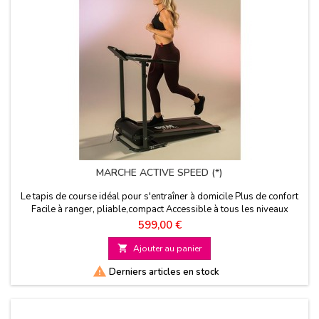
MARCHE ACTIVE SPEED (*)
Le tapis de course idéal pour s'entraîner à domicile Plus de confort
Facile à ranger, pliable,compact Accessible à tous les niveaux
Vitesse modulable jusqu'à 12 Km/heure
Prix
599,00 €

Ajouter au panier

Derniers articles en stock