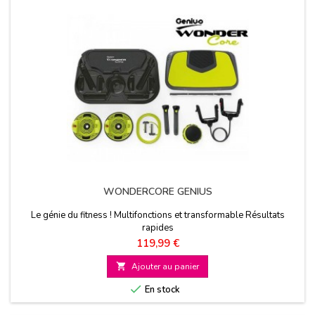
WONDERCORE GENIUS
Le génie du fitness ! Multifonctions et transformable Résultats
rapides
Prix
119,99 €

Ajouter au panier

En stock