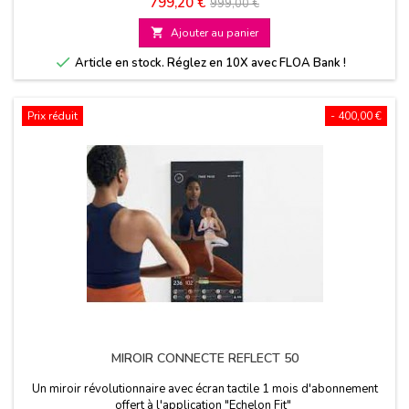
Prix
Prix
799,20 €
999,00 €
Fit"
de

Ajouter au panier
base

Article en stock. Réglez en 10X avec FLOA Bank !
Prix réduit
- 400,00 €
MIROIR CONNECTE REFLECT 50
Un miroir révolutionnaire avec écran tactile 1 mois d'abonnement
offert à l'application "Echelon Fit"