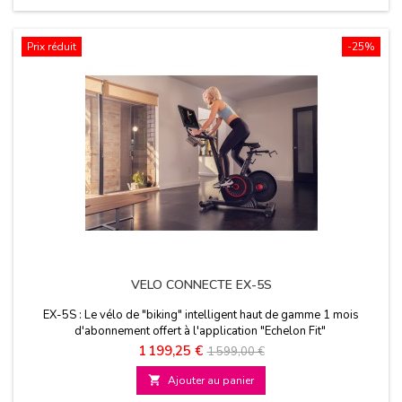
Prix réduit
-25%
VELO CONNECTE EX-5S
EX-5S : Le vélo de "biking" intelligent haut de gamme 1 mois
d'abonnement offert à l'application "Echelon Fit"
Prix
Prix
1 199,25 €
1 599,00 €
de

Ajouter au panier
base