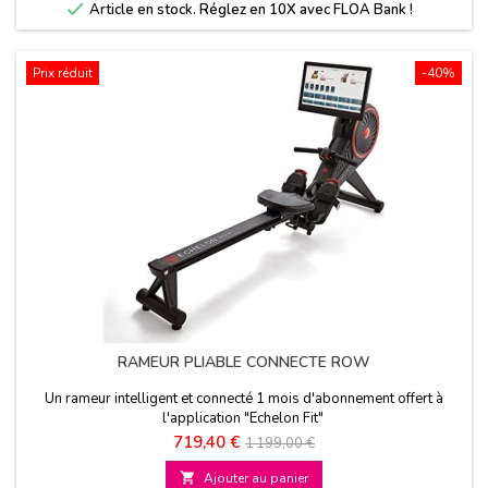

Article en stock. Réglez en 10X avec FLOA Bank !
Prix réduit
-40%
RAMEUR PLIABLE CONNECTE ROW
Un rameur intelligent et connecté 1 mois d'abonnement offert à
l'application "Echelon Fit"
Prix
Prix
719,40 €
1 199,00 €
de

Ajouter au panier