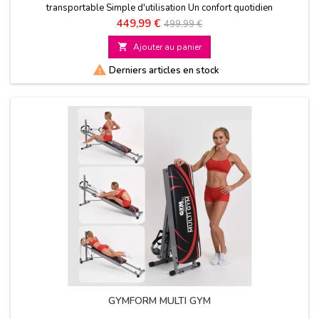
transportable Simple d'utilisation Un confort quotidien
Prix
Prix
449,99 €
499,99 €
de

Ajouter au panier
base

Derniers articles en stock
GYMFORM MULTI GYM