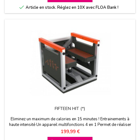
base

Article en stock. Réglez en 10X avec FLOA Bank !
FIFTEEN HIT (*)
Eliminez un maximum de calories en 15 minutes ! Entrainements à
haute intensité Un appareil multifonctions 4 en 1 Permet de réaliser
plus de 100 exercices
Prix
199,99 €