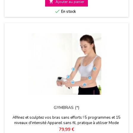

Ajouter au panier

En stock
GYMBRAS (*)
Affinez et sculptez vos bras sans efforts ! 5 programmes et 15
niveaux d'intensité Appareil sans fil, pratique à utiliser Mode
massage
Prix
79,99 €