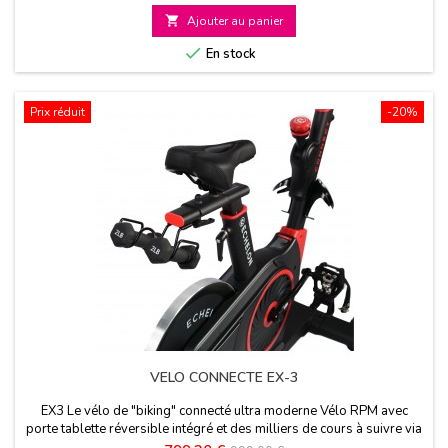

Ajouter au panier

En stock
Prix réduit
-20%
VELO CONNECTE EX-3
EX3 Le vélo de "biking" connecté ultra moderne Vélo RPM avec
porte tablette réversible intégré et des milliers de cours à suivre via
l'application 1 mois d'abonnement offert à l'application "Echelon