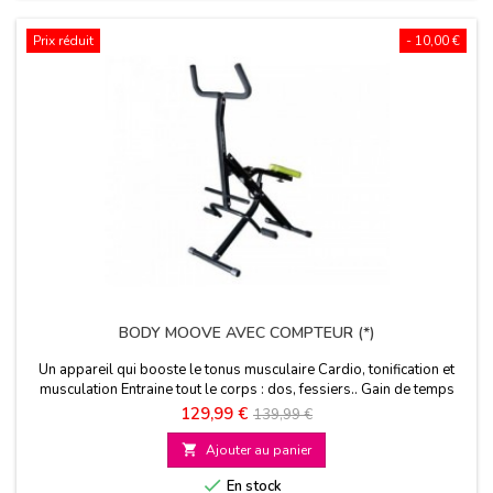
Prix réduit
- 10,00 €
BODY MOOVE AVEC COMPTEUR (*)
Un appareil qui booste le tonus musculaire Cardio, tonification et
musculation Entraine tout le corps : dos, fessiers.. Gain de temps
Prix
Prix
129,99 €
139,99 €
de

Ajouter au panier
base

En stock