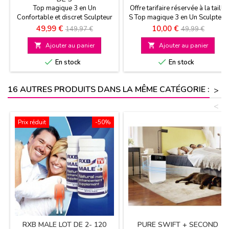
Top magique 3 en Un
Offre tarifaire réservée à la taille
Confortable et discret Sculpteur
S Top magique 3 en Un Sculpteur
gainant Existe en 6 tailles
gainant Confortable et discret
Prix
Prix
Prix
Prix
49,99 €
10,00 €
149,97 €
49,99 €
de
de

Ajouter au panier

Ajouter au panier
base
base


En stock
En stock
16 AUTRES PRODUITS DANS LA MÊME CATÉGORIE :
>
<
Prix réduit
-50%
RXB MALE LOT DE 2- 120
PURE SWIFT + SECOND