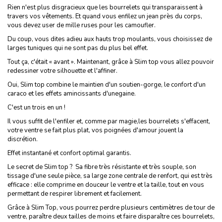
Rien n'est plus disgracieux que les bourrelets qui transparaissent à
travers vos vêtements. Et quand vous enfilez un jean près du corps,
vous devez user de mille ruses pour les camoufler.
Du coup, vous dites adieu aux hauts trop moulants, vous choisissez de
larges tuniques qui ne sont pas du plus bel effet.
Tout ça, c'était « avant ». Maintenant, grâce à Slim top vous allez pouvoir
redessiner votre silhouette et l'affiner.
Oui, Slim top combine le maintien d'un soutien-gorge, le confort d'un
caraco et les effets amincissants d'unegaine.
C'est un trois en un !
Il vous suffit de l'enfiler et, comme par magie,les bourrelets s'effacent,
votre ventre se fait plus plat, vos poignées d'amour jouent la
discrétion.
Effet instantané et confort optimal garantis.
Le secret de Slim top ? Sa fibre très résistante et très souple, son
tissage d'une seule pièce, sa large zone centrale de renfort, qui est très
efficace : elle comprime en douceur le ventre et la taille, tout en vous
permettant de respirer librement et facilement.
Grâce à Slim Top, vous pourrez perdre plusieurs centimètres de tour de
ventre, paraître deux tailles de moins et faire disparaître ces bourrelets,