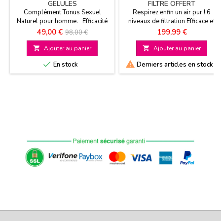
GELULES
FILTRE OFFERT
Complément Tonus Sexuel
Respirez enfin un air pur ! 6
Naturel pour homme. Efficacité
niveaux de filtration Efficace et
prouvée 1 HT 1 offert
silencieux Mode automatique
Prix
Prix
Prix
49,00 €
199,99 €
98,00 €
24h
de

Ajouter au panier

Ajouter au panier
base


En stock
Derniers articles en stock