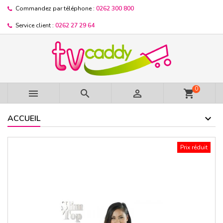
Commandez par téléphone :
0262 300 800
Service client :
0262 27 29 64
0



shopping_cart
ACCUEIL
Prix réduit