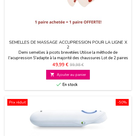
SEMELLES DE MASSAGE ACCUPRESSION POUR LA LIGNE X
2
Demi semelles à picots brevetées Utilise la méthode de
l'acupression S'adapte à la majorité des chaussures Lot de 2 paires
Prix
Prix
49,99 €
99,98 €
de

Ajouter au panier
base

En stock
Prix réduit
-50%