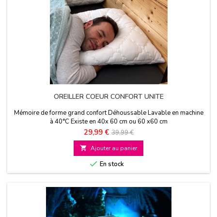
OREILLER COEUR CONFORT UNITE
Mémoire de forme grand confort Déhoussable Lavable en machine
à 40°C Existe en 40x 60 cm ou 60 x60 cm
Prix
Prix
29,99 €
39,99 €
de

Ajouter au panier
base

En stock