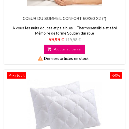
COEUR DU SOMMEIL CONFORT 60X60 X2 (*)
A vous les nuits douces et paisibles ... Thermosensible et aéré
Mémoire de forme Soutien durable
Prix
Prix
59,99 €
119,98 €
de

Ajouter au panier
base

Derniers articles en stock
Prix réduit
-50%