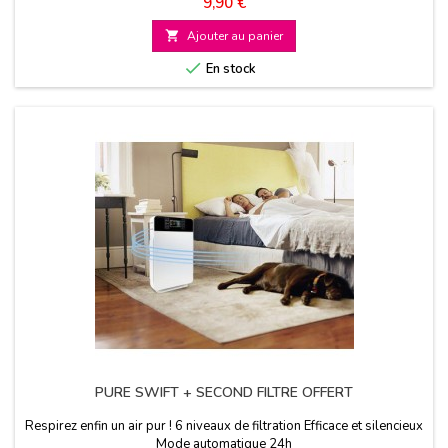
Prix
9,90 €

Ajouter au panier

En stock
PURE SWIFT + SECOND FILTRE OFFERT
Respirez enfin un air pur ! 6 niveaux de filtration Efficace et silencieux
Mode automatique 24h