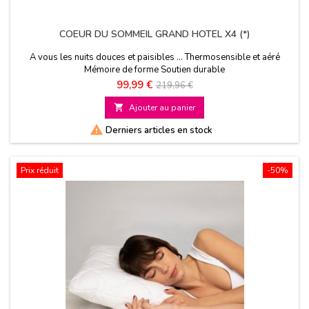
COEUR DU SOMMEIL GRAND HOTEL X4 (*)
A vous les nuits douces et paisibles ... Thermosensible et aéré
Mémoire de forme Soutien durable
Prix
Prix
99,99 €
219,96 €
de

Ajouter au panier
base

Derniers articles en stock
Prix réduit
-50%