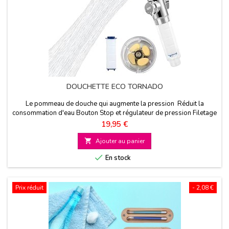
DOUCHETTE ECO TORNADO
Le pommeau de douche qui augmente la pression Réduit la
consommation d'eau Bouton Stop et régulateur de pression Filetage
universel
Prix
19,95 €

Ajouter au panier

En stock
Prix réduit
- 2,08 €