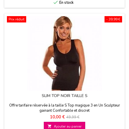

En stock
Prix réduit
- 39,99 €
SLIM TOP NOIR TAILLE S
Offre tarifaire réservée à la taille S Top magique 3 en Un Sculpteur
gainant Confortable et discret
Prix
Prix
10,00 €
49,99 €
de

Ajouter au panier