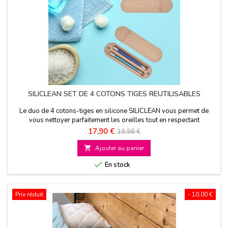
SILICLEAN SET DE 4 COTONS TIGES REUTILISABLES
Le duo de 4 cotons-tiges en silicone SILICLEAN vous permet de
vous nettoyer parfaitement les oreilles tout en respectant
l'environnement car ils sont réutilisables à l’infini
Prix
Prix
17,90 €
19,98 €
de

Ajouter au panier
base

En stock
Prix réduit
- 10,00 €