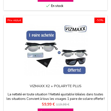
base

En stock
Prix réduit
-50%
VIZMAXX X2 + POLARYTE PLUS
La netteté en toute situation ! Netteté ajustable Idéales dans toutes
les situations Convient à tous les visages 1 paire de solaire offerte !
Prix
Prix
59,99 €
119,98 €
de