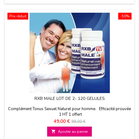
Prix réduit
-50%
RXB MALE LOT DE 2- 120 GELULES
Complément Tonus Sexuel Naturel pour homme. Efficacité prouvée
1 HT 1 offert
Prix
Prix
49,00 €
98,00 €
de

Ajouter au panier
base