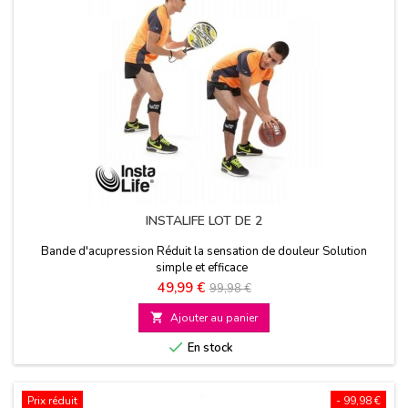
INSTALIFE LOT DE 2
Bande d'acupression Réduit la sensation de douleur Solution
simple et efficace
Prix
Prix
49,99 €
99,98 €
de

Ajouter au panier
base

En stock
Prix réduit
- 99,98 €