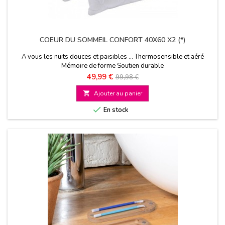
COEUR DU SOMMEIL CONFORT 40X60 X2 (*)
A vous les nuits douces et paisibles ... Thermosensible et aéré
Mémoire de forme Soutien durable
Prix
Prix
49,99 €
99,98 €
de

Ajouter au panier
base

En stock