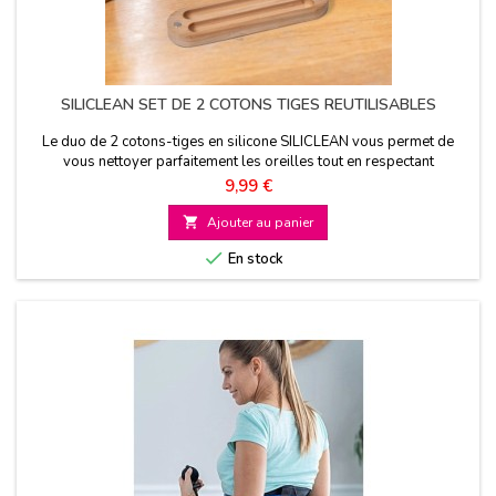
SILICLEAN SET DE 2 COTONS TIGES REUTILISABLES
Le duo de 2 cotons-tiges en silicone SILICLEAN vous permet de
vous nettoyer parfaitement les oreilles tout en respectant
l'environnement car ils sont réutilisables à l’infini
Prix
9,99 €

Ajouter au panier

En stock