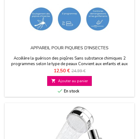
APPAREIL POUR PIQURES D'INSECTES
Accélère la guérison des piqûres Sans substance chimiques 2
programmes selon le type de peaux Convient aux enfants et aux
femmes enceintes
Prix
Prix
12,50 €
24,99 €
de

Ajouter au panier
base

En stock