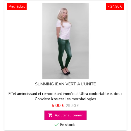
Prix réduit
- 24,90 €
SLIMMING JEAN VERT À L'UNITÉ
Effet amincissant et remodelant immédiat Ultra confortable et doux
Convient à toutes les morphologies
Prix
Prix
5,00 €
29,90 €
de

Ajouter au panier
base

En stock