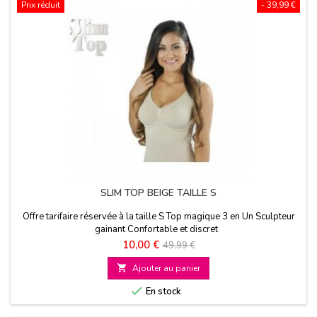
Prix réduit
- 39,99 €
SLIM TOP BEIGE TAILLE S
Offre tarifaire réservée à la taille S Top magique 3 en Un Sculpteur
gainant Confortable et discret
Prix
Prix
10,00 €
49,99 €
de

Ajouter au panier
base

En stock