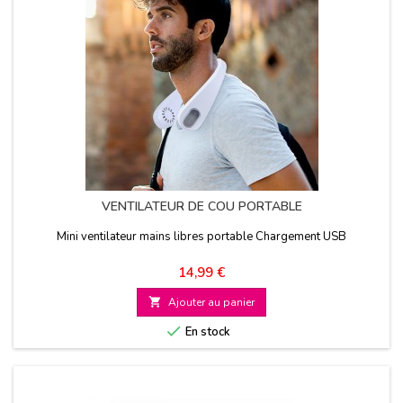
VENTILATEUR DE COU PORTABLE
Mini ventilateur mains libres portable Chargement USB
Prix
14,99 €

Ajouter au panier

En stock