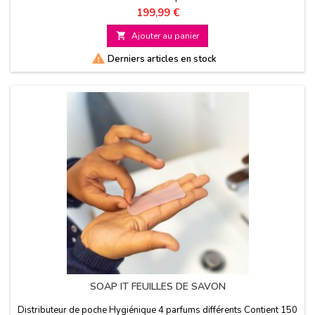
Prix
199,99 €

Ajouter au panier

Derniers articles en stock
SOAP IT FEUILLES DE SAVON
Distributeur de poche Hygiénique 4 parfums différents Contient 150