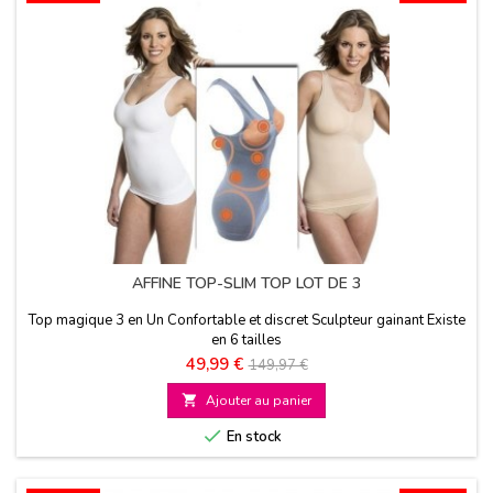
AFFINE TOP-SLIM TOP LOT DE 3
Top magique 3 en Un Confortable et discret Sculpteur gainant Existe
en 6 tailles
Prix
Prix
49,99 €
149,97 €
de

Ajouter au panier
base

En stock