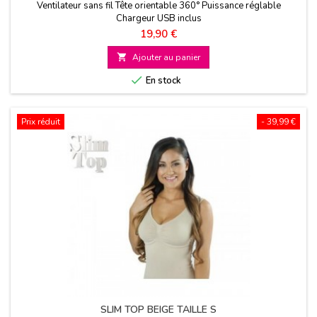
Ventilateur sans fil Tête orientable 360° Puissance réglable
Chargeur USB inclus
Prix
19,90 €

Ajouter au panier

En stock
Prix réduit
- 39,99 €
SLIM TOP BEIGE TAILLE S