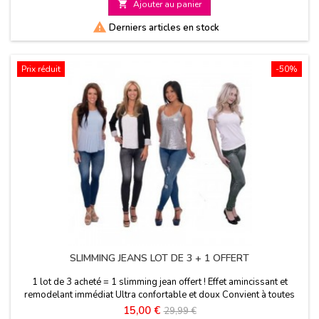

Ajouter au panier
base

Derniers articles en stock
Prix réduit
-50%
SLIMMING JEANS LOT DE 3 + 1 OFFERT
1 lot de 3 acheté = 1 slimming jean offert ! Effet amincissant et
remodelant immédiat Ultra confortable et doux Convient à toutes
les morphologies
Prix
Prix
15,00 €
29,99 €