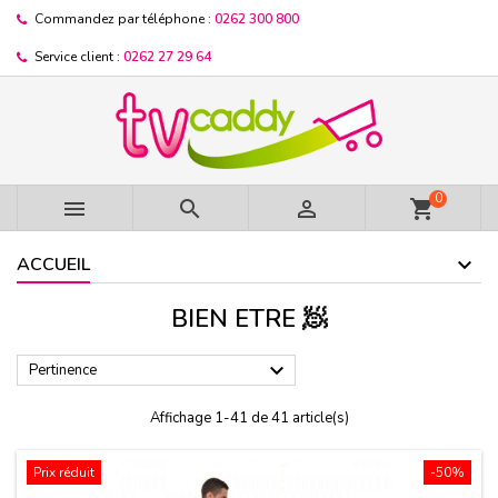
Commandez par téléphone :
0262 300 800
Service client :
0262 27 29 64
0



shopping_cart
ACCUEIL
BIEN ETRE 🧖

Pertinence
Affichage 1-41 de 41 article(s)
Prix réduit
-50%