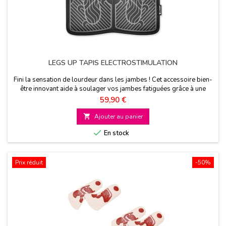
LEGS UP TAPIS ELECTROSTIMULATION
Fini la sensation de lourdeur dans les jambes ! Cet accessoire bien-
être innovant aide à soulager vos jambes fatiguées grâce à une
technologie de stimulation électrique douce
Prix
59,90 €

Ajouter au panier

En stock
Prix réduit
-50%