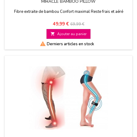
MIRACLE BAMBOO PILLOW
Fibre extraite de bambou Confort maximal Reste frais et aéré
Prix
Prix
49,99 €
69,99 €
de

Ajouter au panier
base

Derniers articles en stock