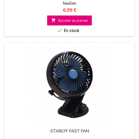
feuilles
Prix
6,99 €

Ajouter au panier

En stock
STARLYF FAST FAN