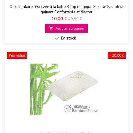
Offre tarifaire réservée à la taille S Top magique 3 en Un Sculpteur
gainant Confortable et discret
Prix
Prix
10,00 €
49,99 €
de

Ajouter au panier
base

En stock
Prix réduit
- 20,00 €