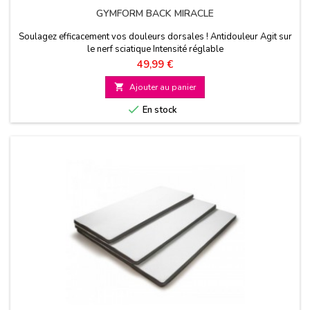
GYMFORM BACK MIRACLE
Soulagez efficacement vos douleurs dorsales ! Antidouleur Agit sur
le nerf sciatique Intensité réglable
Prix
49,99 €

Ajouter au panier

En stock