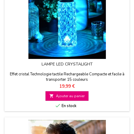
LAMPE LED CRYSTALIGHT
Effet cristal Technologie tactile Rechargeable Compacte et facile à
transporter 15 couleurs
Prix
19,99 €

Ajouter au panier

En stock