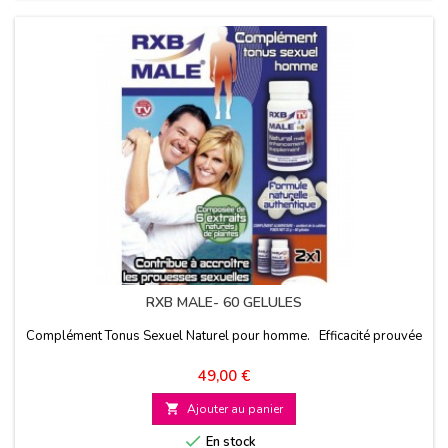
RXB MALE- 60 GELULES
Complément Tonus Sexuel Naturel pour homme. Efficacité prouvée
Prix
49,00 €

Ajouter au panier

En stock