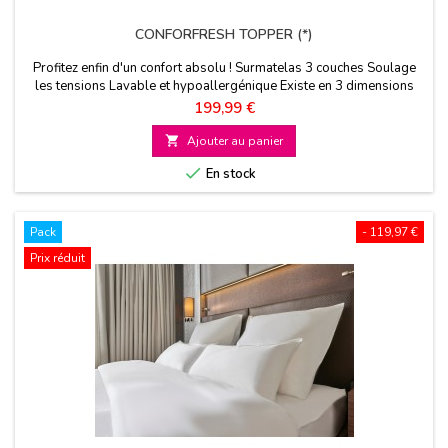
CONFORFRESH TOPPER (*)
Profitez enfin d'un confort absolu ! Surmatelas 3 couches Soulage
les tensions Lavable et hypoallergénique Existe en 3 dimensions
Prix
199,99 €

Ajouter au panier

En stock
Pack
- 119,97 €
Prix réduit