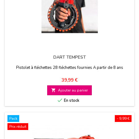
DART TEMPEST
Pistolet à fléchettes 28 fléchettes fournies A partir de 8 ans
Prix
39,99 €

Ajouter au panier

En stock
Pack
- 9,99 €
Prix réduit