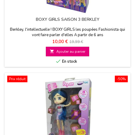
BOXY GIRLS SAISON 3 BERKLEY
Berkley, l'intellectuelle ! BOXY GIRLS les poupées Fashionista qui
vont faire parler d'elles A partir de 6 ans
Prix
Prix
10,00 €
19,99 €
de

Ajouter au panier
base

En stock
Prix réduit
-50%