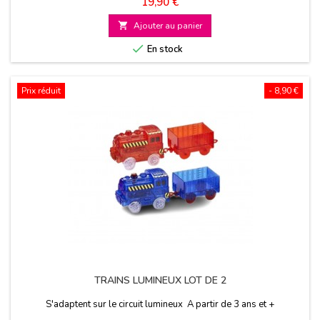
Prix
19,90 €

Ajouter au panier

En stock
Prix réduit
- 8,90 €
TRAINS LUMINEUX LOT DE 2
S'adaptent sur le circuit lumineux A partir de 3 ans et +