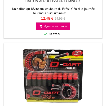
BALLON AEROGLISSEUR LUMINEUX
Un ballon qui lévite aux couleurs du Brésil Génial la journée
Délirant la nuit Lumineux
Prix
Prix
12,48 €
24,95 €
de

Ajouter au panier
base

En stock