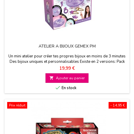
ATELIER A BIJOUX GEMEX PM
Un mini atelier pour créer tes propres bijoux en moins de 3 minutes
Des bijoux uniques et personnalisables Existe en 2 versions: Pack
Princesse ou Galaxy A partir de 5 ans
Prix
19,99 €

Ajouter au panier

En stock
Prix réduit
- 14,95 €