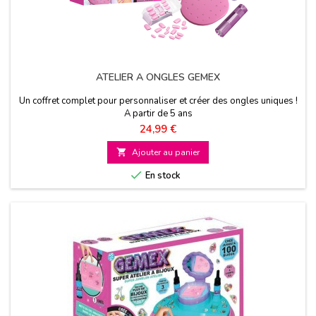
ATELIER A ONGLES GEMEX
Un coffret complet pour personnaliser et créer des ongles uniques !
A partir de 5 ans
Prix
24,99 €

Ajouter au panier

En stock