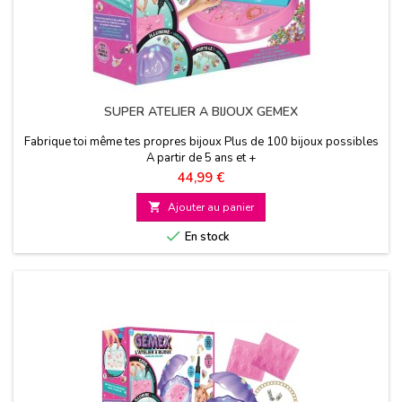
SUPER ATELIER A BIJOUX GEMEX
Fabrique toi même tes propres bijoux Plus de 100 bijoux possibles
A partir de 5 ans et +
Prix
44,99 €

Ajouter au panier

En stock