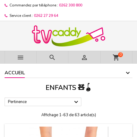
Commandez par téléphone :
0262 300 800
Service client :
0262 27 29 64
0



shopping_cart
ACCUEIL
ENFANTS 🧸🪀

Pertinence
Affichage 1-63 de 63 article(s)