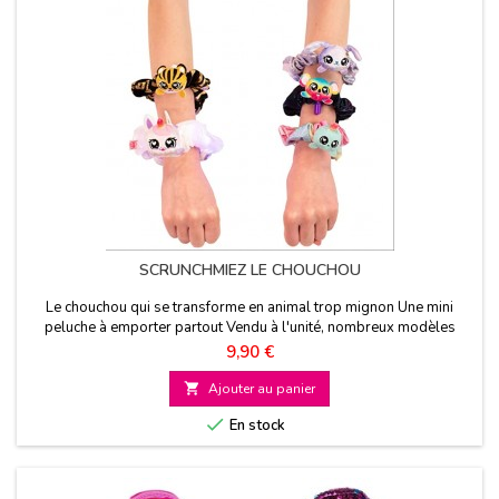
SCRUNCHMIEZ LE CHOUCHOU
Le chouchou qui se transforme en animal trop mignon Une mini
peluche à emporter partout Vendu à l'unité, nombreux modèles
disponibles A partir de 5 ans
Prix
9,90 €

Ajouter au panier

En stock