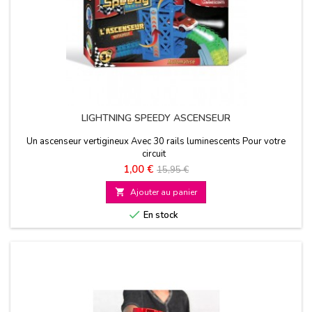
LIGHTNING SPEEDY ASCENSEUR
Un ascenseur vertigineux Avec 30 rails luminescents Pour votre
circuit
Prix
Prix
1,00 €
15,95 €
de

Ajouter au panier
base

En stock