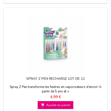
SPRAY Z PEN RECHARGE LOT DE 12
Spray Z Pen transforme les feutres en vaporisateurs d'encre ! A
partir de 5 ans et +
Prix
4,99 €

Ajouter au panier