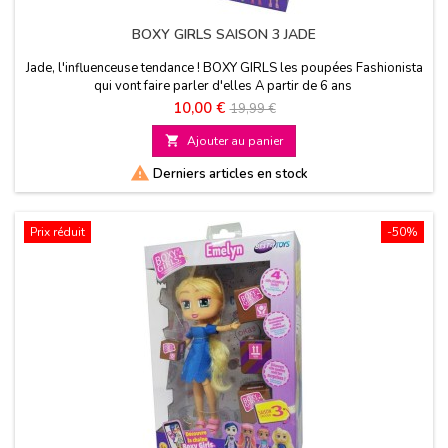
BOXY GIRLS SAISON 3 JADE
Jade, l'influenceuse tendance ! BOXY GIRLS les poupées Fashionista
qui vont faire parler d'elles A partir de 6 ans
Prix
Prix
10,00 €
19,99 €
de

Ajouter au panier
base

Derniers articles en stock
Prix réduit
-50%