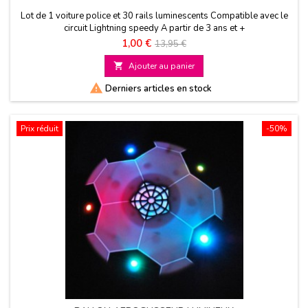
Lot de 1 voiture police et 30 rails luminescents Compatible avec le
circuit Lightning speedy A partir de 3 ans et +
Prix
Prix
1,00 €
13,95 €
de

Ajouter au panier
base

Derniers articles en stock
Prix réduit
-50%