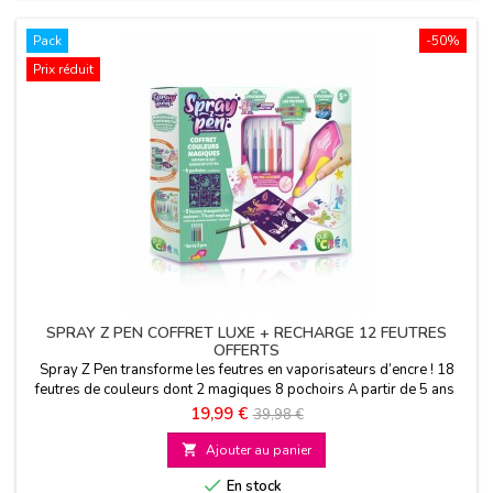
Pack
-50%
Prix réduit
SPRAY Z PEN COFFRET LUXE + RECHARGE 12 FEUTRES
OFFERTS
Spray Z Pen transforme les feutres en vaporisateurs d’encre ! 18
feutres de couleurs dont 2 magiques 8 pochoirs A partir de 5 ans
Prix
Prix
19,99 €
39,98 €
de

Ajouter au panier
base

En stock