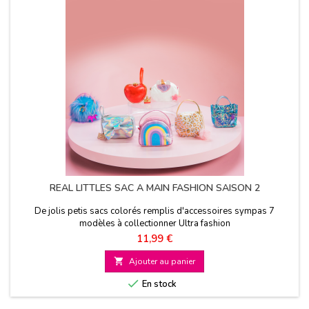
REAL LITTLES SAC A MAIN FASHION SAISON 2
De jolis petis sacs colorés remplis d'accessoires sympas 7
modèles à collectionner Ultra fashion
Prix
11,99 €

Ajouter au panier

En stock