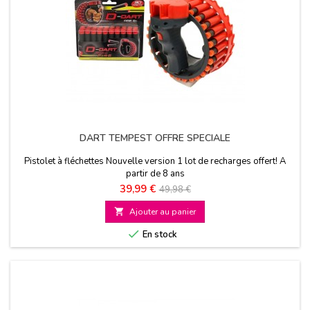
DART TEMPEST OFFRE SPECIALE
Pistolet à fléchettes Nouvelle version 1 lot de recharges offert! A
partir de 8 ans
Prix
Prix
39,99 €
49,98 €
de

Ajouter au panier
base

En stock