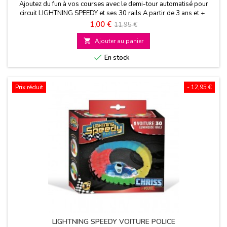
Ajoutez du fun à vos courses avec le demi-tour automatisé pour
circuit LIGHTNING SPEEDY et ses 30 rails A partir de 3 ans et +
Prix
Prix
1,00 €
11,95 €
de

Ajouter au panier
base

En stock
Prix réduit
- 12,95 €
LIGHTNING SPEEDY VOITURE POLICE