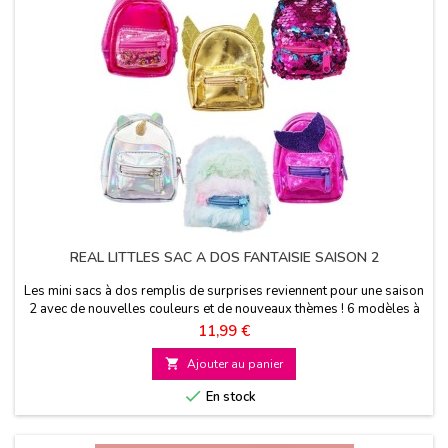
REAL LITTLES SAC A DOS FANTAISIE SAISON 2
Les mini sacs à dos remplis de surprises reviennent pour une saison
2 avec de nouvelles couleurs et de nouveaux thèmes ! 6 modèles à
collectionner A partir de 3 ans
Prix
11,99 €

Ajouter au panier

En stock