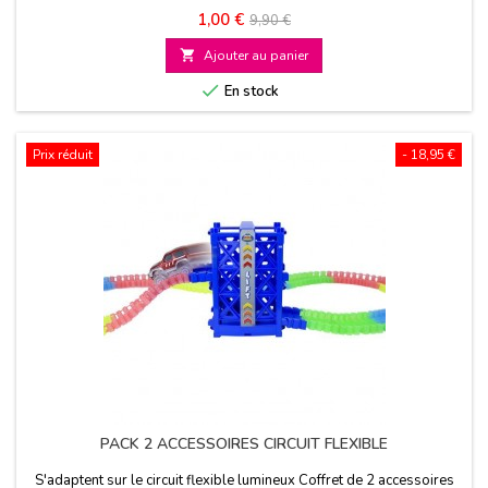
Prix
Prix
1,00 €
9,90 €
de

Ajouter au panier
base

En stock
Prix réduit
- 18,95 €
PACK 2 ACCESSOIRES CIRCUIT FLEXIBLE
S'adaptent sur le circuit flexible lumineux Coffret de 2 accessoires