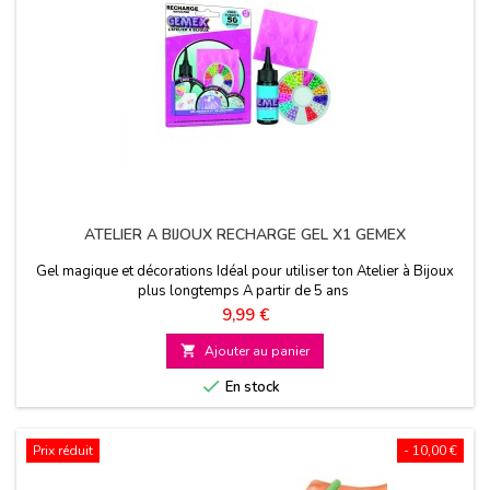
ATELIER A BIJOUX RECHARGE GEL X1 GEMEX
Gel magique et décorations Idéal pour utiliser ton Atelier à Bijoux
plus longtemps A partir de 5 ans
Prix
9,99 €

Ajouter au panier

En stock
Prix réduit
- 10,00 €