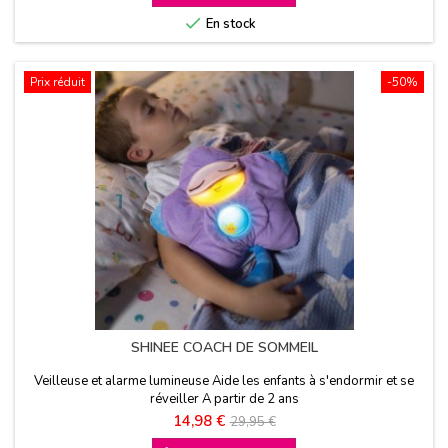

En stock
Prix réduit
-50%
SHINEE COACH DE SOMMEIL
Veilleuse et alarme lumineuse Aide les enfants à s'endormir et se
réveiller A partir de 2 ans
Prix
Prix
14,98 €
29,95 €
de