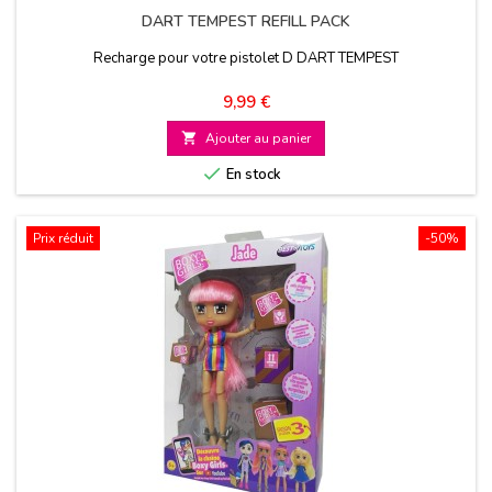
DART TEMPEST REFILL PACK
Recharge pour votre pistolet D DART TEMPEST
Prix
9,99 €

Ajouter au panier

En stock
Prix réduit
-50%