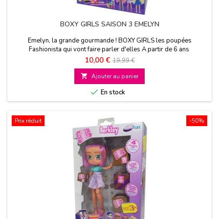
BOXY GIRLS SAISON 3 EMELYN
Emelyn, la grande gourmande ! BOXY GIRLS les poupées
Fashionista qui vont faire parler d'elles A partir de 6 ans
Prix
Prix
10,00 €
19,99 €
de

Ajouter au panier
base

En stock
Prix réduit
-50%