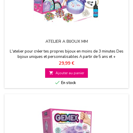
ATELIER A BIJOUX MM
L'atelier pour créer tes propres bijoux en moins de 3 minutes Des
bijoux uniques et personnalisables A partir de 5 ans et +
Prix
29,99 €

Ajouter au panier

En stock