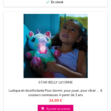

En stock
STAR BELLY LICORNE
Ludique et réconfortante Pour dormir, pour jouer, pour rêver ... 6
couleurs lumineuses A partir de 3 ans
Prix
34,99 €

Ajouter au panier