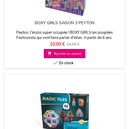
BOXY GIRLS SAISON 3 PEYTON
Peyton, l'écolo super occupée ! BOXY GIRLS les poupées
Fashionista qui vont faire parler d'elles A partir de 6 ans
Prix
Prix
10,00 €
19,99 €
de

Ajouter au panier
base

En stock