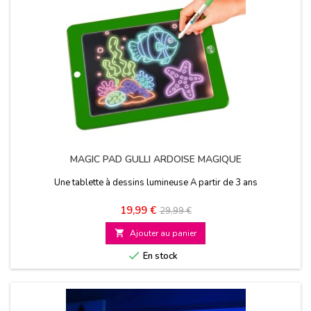
MAGIC PAD GULLI ARDOISE MAGIQUE
Une tablette à dessins lumineuse A partir de 3 ans
Prix
Prix
19,99 €
29,99 €
de

Ajouter au panier
base

En stock