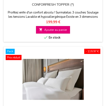
CONFORFRESH TOPPER (*)
Profitez enfin d'un confort absolu ! Surmatelas 3 couches Soulage
les tensions Lavable et hypoallergénique Existe en 3 dimensions
Prix
199,99 €

Ajouter au panier

En stock
Pack
- 119,97 €
Prix réduit