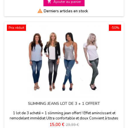

Ajouter au panier
base

Derniers articles en stock
Prix réduit
-50%
SLIMMING JEANS LOT DE 3 + 1 OFFERT
1 lot de 3 acheté = 1 slimming jean offert ! Effet amincissant et
remodelant immédiat Ultra confortable et doux Convient à toutes
les morphologies
Prix
Prix
15,00 €
29,99 €