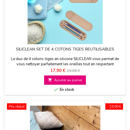
SILICLEAN SET DE 4 COTONS TIGES REUTILISABLES
Le duo de 4 cotons-tiges en silicone SILICLEAN vous permet de
vous nettoyer parfaitement les oreilles tout en respectant
l'environnement car ils sont réutilisables à l’infini
Prix
Prix
17,90 €
19,98 €
de

Ajouter au panier
base

En stock
Prix réduit
- 10,00 €