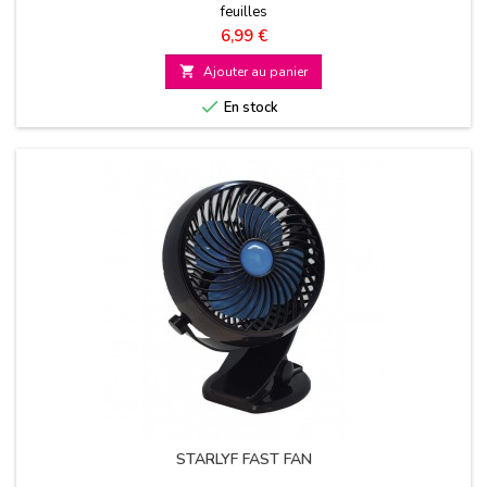
feuilles
Prix
6,99 €

Ajouter au panier

En stock
STARLYF FAST FAN