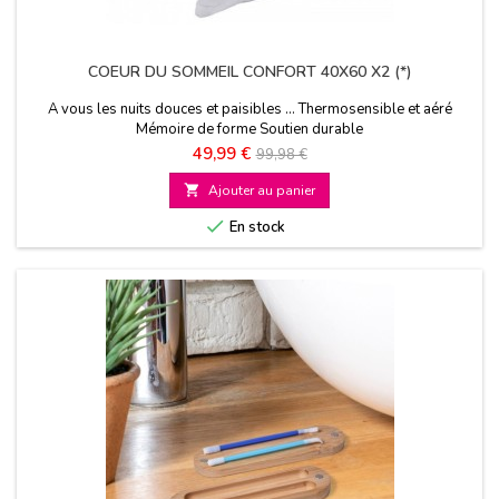
COEUR DU SOMMEIL CONFORT 40X60 X2 (*)
A vous les nuits douces et paisibles ... Thermosensible et aéré
Mémoire de forme Soutien durable
Prix
Prix
49,99 €
99,98 €
de

Ajouter au panier
base

En stock