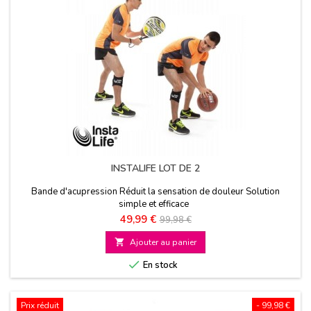
INSTALIFE LOT DE 2
Bande d'acupression Réduit la sensation de douleur Solution
simple et efficace
Prix
Prix
49,99 €
99,98 €
de

Ajouter au panier
base

En stock
Prix réduit
- 99,98 €