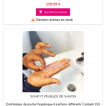
Prix
199,99 €

Ajouter au panier

Derniers articles en stock
SOAP IT FEUILLES DE SAVON
Distributeur de poche Hygiénique 4 parfums différents Contient 150