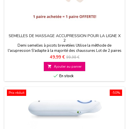
SEMELLES DE MASSAGE ACCUPRESSION POUR LA LIGNE X
2
Demi semelles à picots brevetées Utilise la méthode de
l'acupression S'adapte à la majorité des chaussures Lot de 2 paires
Prix
Prix
49,99 €
99,98 €
de

Ajouter au panier
base

En stock
Prix réduit
-50%