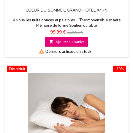
COEUR DU SOMMEIL GRAND HOTEL X4 (*)
A vous les nuits douces et paisibles ... Thermosensible et aéré
Mémoire de forme Soutien durable
Prix
Prix
99,99 €
219,96 €
de

Ajouter au panier
base

Derniers articles en stock
Prix réduit
-50%