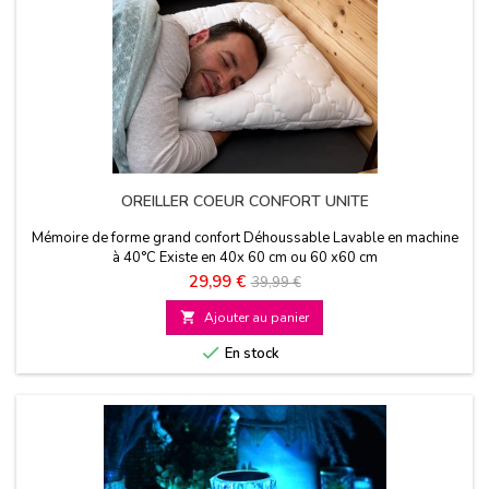
OREILLER COEUR CONFORT UNITE
Mémoire de forme grand confort Déhoussable Lavable en machine
à 40°C Existe en 40x 60 cm ou 60 x60 cm
Prix
Prix
29,99 €
39,99 €
de

Ajouter au panier
base

En stock