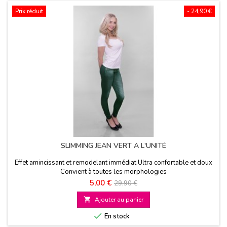
Prix réduit
- 24,90 €
SLIMMING JEAN VERT À L'UNITÉ
Effet amincissant et remodelant immédiat Ultra confortable et doux
Convient à toutes les morphologies
Prix
Prix
5,00 €
29,90 €
de

Ajouter au panier
base

En stock