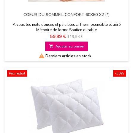
COEUR DU SOMMEIL CONFORT 60X60 X2 (*)
A vous les nuits douces et paisibles ... Thermosensible et aéré
Mémoire de forme Soutien durable
Prix
Prix
59,99 €
119,98 €
de

Ajouter au panier
base

Derniers articles en stock
Prix réduit
-50%