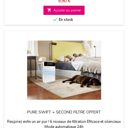
Prix
9,90 €

Ajouter au panier

En stock
PURE SWIFT + SECOND FILTRE OFFERT
Respirez enfin un air pur ! 6 niveaux de filtration Efficace et silencieux
Mode automatique 24h