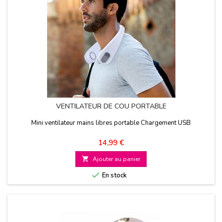
VENTILATEUR DE COU PORTABLE
Mini ventilateur mains libres portable Chargement USB
Prix
14,99 €

Ajouter au panier

En stock