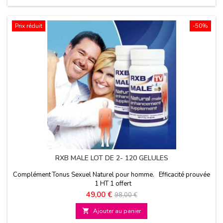
Prix réduit
-50%
RXB MALE LOT DE 2- 120 GELULES
Complément Tonus Sexuel Naturel pour homme. Efficacité prouvée
1 HT 1 offert
Prix
Prix
49,00 €
98,00 €
de

Ajouter au panier
base