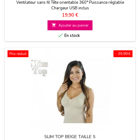
Ventilateur sans fil Tête orientable 360° Puissance réglable
Chargeur USB inclus
Prix
19,90 €

Ajouter au panier

En stock
Prix réduit
- 39,99 €
SLIM TOP BEIGE TAILLE S