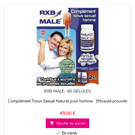
RXB MALE- 60 GELULES
Complément Tonus Sexuel Naturel pour homme. Efficacité prouvée
Prix
49,00 €

Ajouter au panier

En stock