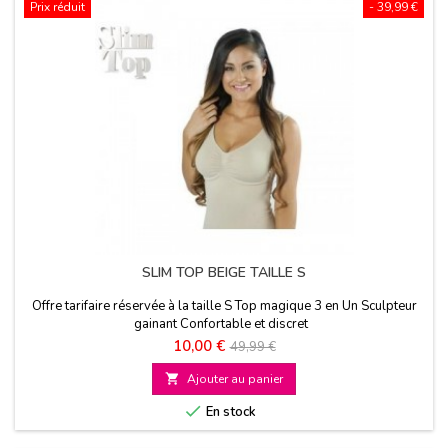
Prix réduit
- 39,99 €
SLIM TOP BEIGE TAILLE S
Offre tarifaire réservée à la taille S Top magique 3 en Un Sculpteur
gainant Confortable et discret
Prix
Prix
10,00 €
49,99 €
de

Ajouter au panier
base

En stock