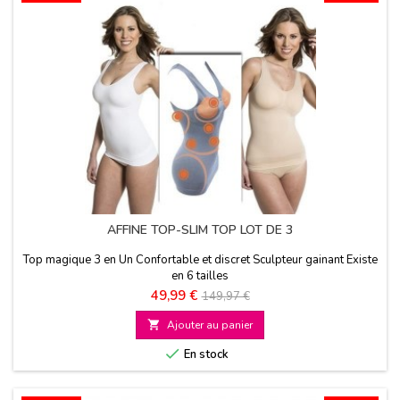
AFFINE TOP-SLIM TOP LOT DE 3
Top magique 3 en Un Confortable et discret Sculpteur gainant Existe
en 6 tailles
Prix
Prix
49,99 €
149,97 €
de

Ajouter au panier
base

En stock