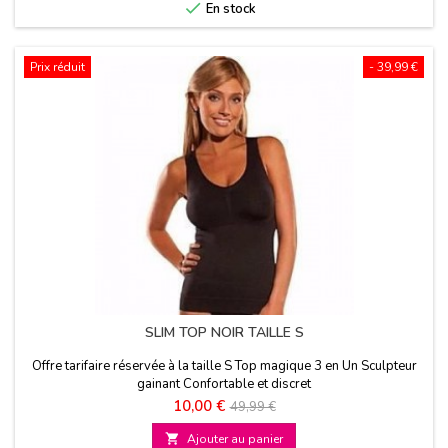

En stock
Prix réduit
- 39,99 €
SLIM TOP NOIR TAILLE S
Offre tarifaire réservée à la taille S Top magique 3 en Un Sculpteur
gainant Confortable et discret
Prix
Prix
10,00 €
49,99 €
de

Ajouter au panier