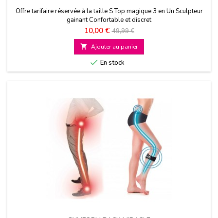
Offre tarifaire réservée à la taille S Top magique 3 en Un Sculpteur
gainant Confortable et discret
Prix
Prix
10,00 €
49,99 €
de

Ajouter au panier
base

En stock