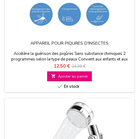
APPAREIL POUR PIQURES D'INSECTES
Accélère la guérison des piqûres Sans substance chimiques 2
programmes selon le type de peaux Convient aux enfants et aux
femmes enceintes
Prix
Prix
12,50 €
24,99 €
de

Ajouter au panier
base

En stock