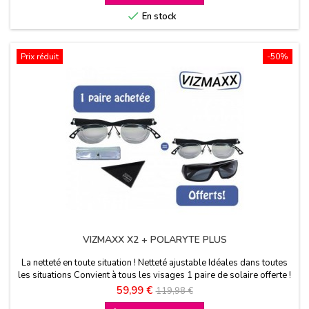
base

En stock
Prix réduit
-50%
VIZMAXX X2 + POLARYTE PLUS
La netteté en toute situation ! Netteté ajustable Idéales dans toutes
les situations Convient à tous les visages 1 paire de solaire offerte !
Prix
Prix
59,99 €
119,98 €
de