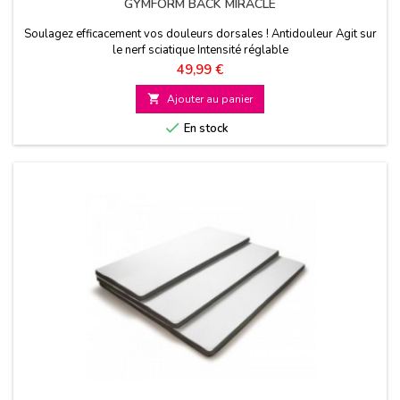
GYMFORM BACK MIRACLE
Soulagez efficacement vos douleurs dorsales ! Antidouleur Agit sur
le nerf sciatique Intensité réglable
Prix
49,99 €

Ajouter au panier

En stock