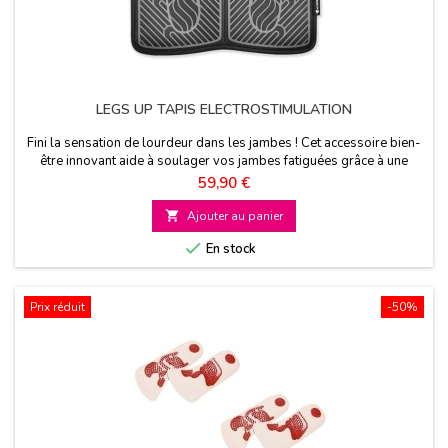
LEGS UP TAPIS ELECTROSTIMULATION
Fini la sensation de lourdeur dans les jambes ! Cet accessoire bien-
être innovant aide à soulager vos jambes fatiguées grâce à une
technologie de stimulation électrique douce
Prix
59,90 €

Ajouter au panier

En stock
Prix réduit
-50%