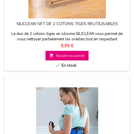
SILICLEAN SET DE 2 COTONS TIGES REUTILISABLES
Le duo de 2 cotons-tiges en silicone SILICLEAN vous permet de
vous nettoyer parfaitement les oreilles tout en respectant
l'environnement car ils sont réutilisables à l’infini
Prix
9,99 €

Ajouter au panier

En stock