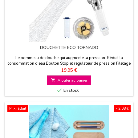
DOUCHETTE ECO TORNADO
Le pommeau de douche qui augmente la pression Réduit la
consommation d'eau Bouton Stop et régulateur de pression Filetage
universel
Prix
19,95 €

Ajouter au panier

En stock
Prix réduit
- 2,08 €