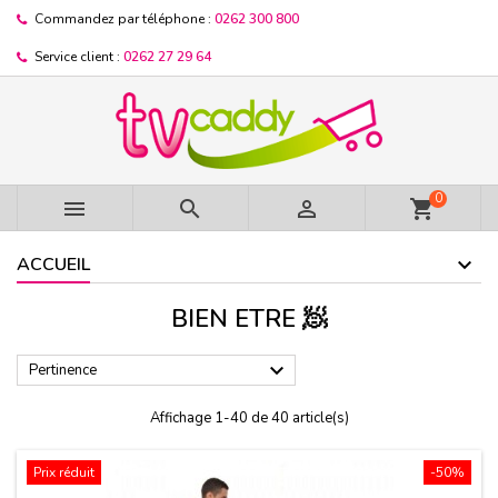
Commandez par téléphone :
0262 300 800
Service client :
0262 27 29 64
0



shopping_cart
ACCUEIL
BIEN ETRE 🧖

Pertinence
Affichage 1-40 de 40 article(s)
Prix réduit
-50%