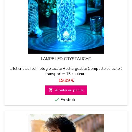
LAMPE LED CRYSTALIGHT
Effet cristal Technologie tactile Rechargeable Compacte et facile à
transporter 15 couleurs
Prix
19,99 €

Ajouter au panier

En stock