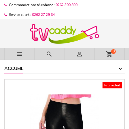
Commandez par téléphone :
0262 300 800
Service client :
0262 27 29 64
0



shopping_cart
ACCUEIL
Prix réduit