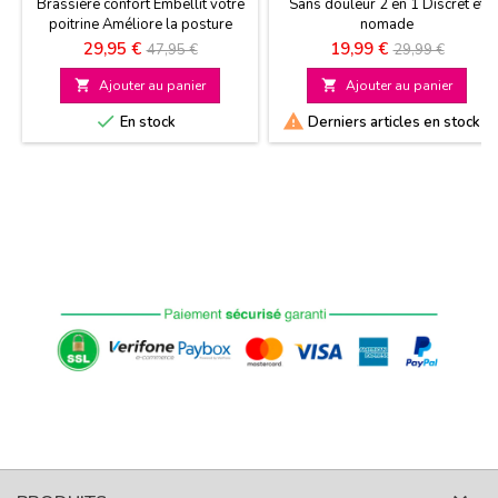
Brassière confort Embellit votre
Sans douleur 2 en 1 Discret et
poitrine Améliore la posture
nomade
Existe en 4 tailles
Prix
Prix
Prix
Prix
29,95 €
19,99 €
47,95 €
29,99 €
de
de

Ajouter au panier

Ajouter au panier
base
base


En stock
Derniers articles en stock