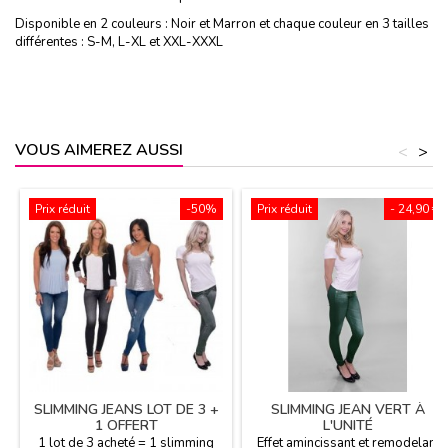
Disponible en 2 couleurs : Noir et Marron et chaque couleur en 3 tailles
différentes : S-M, L-XL et XXL-XXXL
VOUS AIMEREZ AUSSI
<
>
Prix réduit
-50%
Prix réduit
- 24,90 €
SLIMMING JEANS LOT DE 3 +
SLIMMING JEAN VERT À
1 OFFERT
L'UNITÉ
1 lot de 3 acheté = 1 slimming
Effet amincissant et remodelant