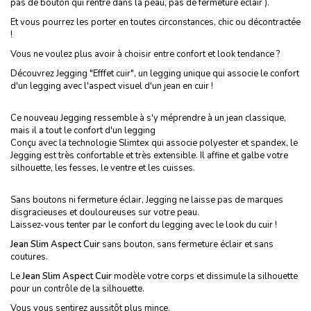
pas de bouton qui rentre dans la peau, pas de fermeture éclair ).
Et vous pourrez les porter en toutes circonstances, chic ou décontractée
!
Vous ne voulez plus avoir à choisir entre confort et look tendance ?
Découvrez Jegging "Efffet cuir", un legging unique qui associe le confort
d'un legging avec l'aspect visuel d'un jean en cuir !
Ce nouveau Jegging ressemble à s'y méprendre à un jean classique,
mais il a tout le confort d'un legging
Conçu avec la technologie Slimtex qui associe polyester et spandex, le
Jegging est très confortable et très extensible. Il affine et galbe votre
silhouette, les fesses, le ventre et les cuisses.
Sans boutons ni fermeture éclair, Jegging ne laisse pas de marques
disgracieuses et douloureuses sur votre peau.
Laissez-vous tenter par le confort du legging avec le look du cuir !
Jean Slim Aspect Cuir
sans bouton, sans fermeture éclair et sans
coutures.
Le
Jean Slim Aspect Cuir
modèle votre corps et dissimule la silhouette
pour un contrôle de la silhouette.
Vous vous sentirez aussitôt plus mince.