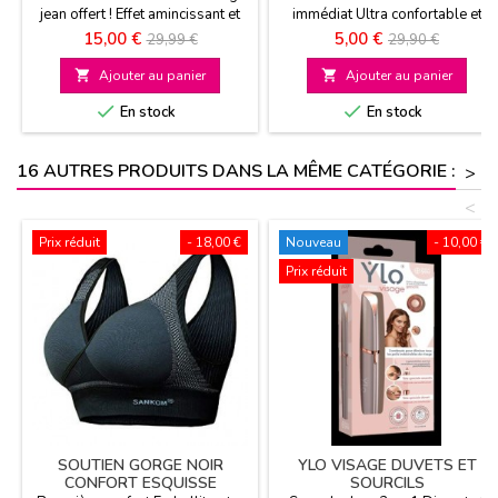
jean offert ! Effet amincissant et
immédiat Ultra confortable et
remodelant immédiat Ultra
doux Convient à toutes les
Prix
Prix
Prix
Prix
15,00 €
5,00 €
29,99 €
29,90 €
confortable et doux Convient à
morphologies
de
de
toutes les morphologies

Ajouter au panier

Ajouter au panier
base
base


En stock
En stock
16 AUTRES PRODUITS DANS LA MÊME CATÉGORIE :
>
<
Prix réduit
- 18,00 €
Nouveau
- 10,00 €
Prix réduit
SOUTIEN GORGE NOIR
YLO VISAGE DUVETS ET
CONFORT ESQUISSE
SOURCILS