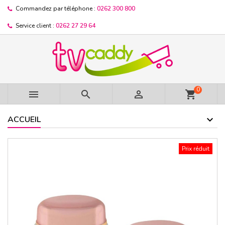
Commandez par téléphone :
0262 300 800
Service client :
0262 27 29 64
0



shopping_cart
ACCUEIL
Prix réduit