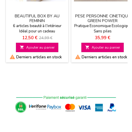
BEAUTIFUL BOX BY AU
PESE PERSONNE CINETIQUE
FEMININ
GREEN POWER
6 articles beauté à l'intérieur
Pratique Economique Ecologique
Idéal pour un cadeau
Sans piles
Prix
Prix
Prix
12,50 €
35,99 €
24,99 €
de

Ajouter au panier

Ajouter au panier
base


Derniers articles en stock
Derniers articles en stock