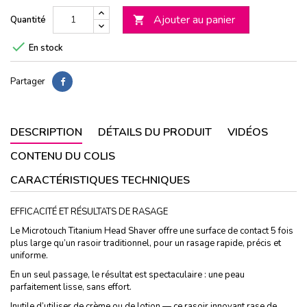
Ajouter au panier
Quantité


En stock
Partager
DESCRIPTION
DÉTAILS DU PRODUIT
VIDÉOS
CONTENU DU COLIS
CARACTÉRISTIQUES TECHNIQUES
EFFICACITÉ ET RÉSULTATS DE RASAGE
Le Microtouch Titanium Head Shaver offre une surface de contact 5 fois
plus large qu’un rasoir traditionnel, pour un rasage rapide, précis et
uniforme.
En un seul passage, le résultat est spectaculaire : une peau
parfaitement lisse, sans effort.
Inutile d’utiliser de crème ou de lotion — ce rasoir innovant rase de