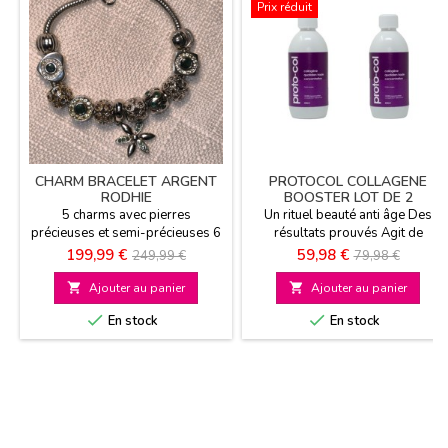
Prix réduit
CHARM BRACELET ARGENT
PROTOCOL COLLAGENE
RODHIE
BOOSTER LOT DE 2
5 charms avec pierres
Un rituel beauté anti âge Des
précieuses et semi-précieuses 6
résultats prouvés Agit de
charms ajourés et stoppeurs
l'intérieur et de l'extérieur
Prix
Prix
Prix
Prix
199,99 €
59,98 €
249,99 €
79,98 €
Bracelet argent 925 rhodié 1
Augment la production de
de
de
bracelet argent en cadeau
collagène Collagène d'origine

Ajouter au panier

Ajouter au panier
base
bovine
base


En stock
En stock