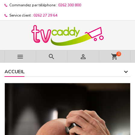
Commandez par téléphone :
0262 300 800
Service client :
0262 27 29 64
0



shopping_cart
ACCUEIL