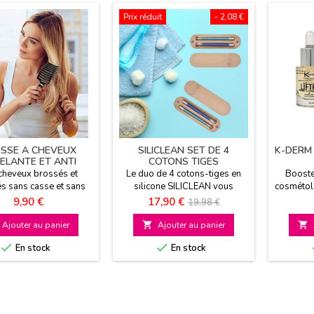
Prix réduit
- 2,08 €
SSE A CHEVEUX
SILICLEAN SET DE 4
K-DERM 
ELANTE ET ANTI
COTONS TIGES
 SOFT N STRAIGHT
REUTILISABLES
cheveux brossés et
Le duo de 4 cotons-tiges en
Booste
s sans casse et sans
silicone SILICLEAN vous
cosmétol
leur Une douceur
permet de vous nettoyer
Peptide
Prix
Prix
Prix
9,90 €
17,90 €
19,98 €
incomparable
parfaitement les oreilles tout
Convien
de
en respectant l'environnement
Ajouter au panier

Ajouter au panier

car ils sont réutilisables à
base


En stock
En stock
l’infini