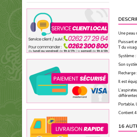
DESCRI
Une peau 
Puissant e
T du visag
Système : 
Son systè
Recharge : 
Il est équ
L’aspirate
différente
Portable, 
Contient 4
16 AUT