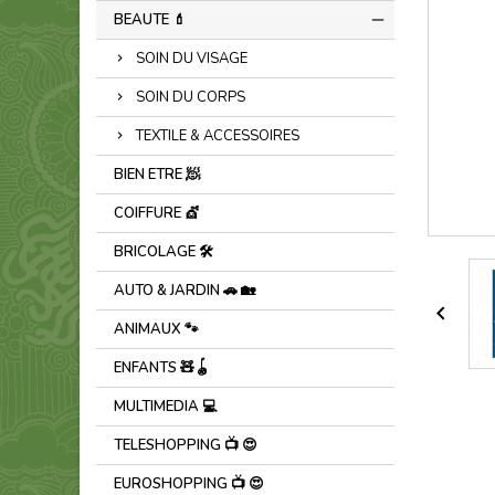
BEAUTE 💄
SOIN DU VISAGE
SOIN DU CORPS
TEXTILE & ACCESSOIRES
BIEN ETRE 🧖
COIFFURE 💇
BRICOLAGE 🛠️
AUTO & JARDIN 🚗 🏡

ANIMAUX 🐾
ENFANTS 🧸🪀
MULTIMEDIA 💻
TELESHOPPING 📺 😍
EUROSHOPPING 📺 😍