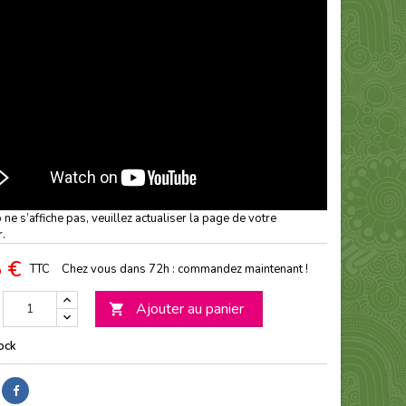
o ne s’affiche pas, veuillez actualiser la page de votre
r.
 €
TTC
Chez vous dans 72h : commandez maintenant !
Ajouter au panier

ock