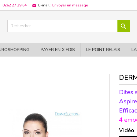
 :
0262 27 29 64
E-mail :
Envoyer un message

UROSHOPPING
PAYER EN X FOIS
LE POINT RELAIS
LA
DERM
Dites 
Aspire
Effica
4 embo
Vidéo