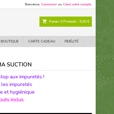
Bienvenue,
Connexion
ou
Créez votre compte
shopping_cart
Panier:
0
Produits - 0,00 €
 BOUTIQUE
CARTE CADEAU
FIDÉLITÉ
A SUCTION
stop aux impuretés !
 les impuretés
ce et hygiénique
uts inclus