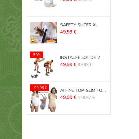
de
base
SAFETY SLICER XL
Prix
49,99 €
-50%
INSTALIFE LOT DE 2
Prix
Prix
49,99 €
99,98 €
de
base
- 99,98 €
AFFINE TOP-SLIM TOP LOT DE 3
Prix
Prix
49,99 €
149,97 €
de
base