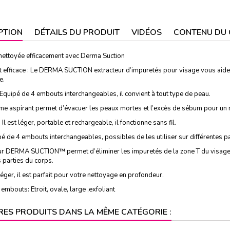
PTION
DÉTAILS DU PRODUIT
VIDÉOS
CONTENU DU 
nettoyée efficacement avec Derma Suction
t efficace : Le DERMA SUCTION extracteur d’impuretés pour visage vous aide à
e.
Equipé de 4 embouts interchangeables, il convient à tout type de peau.
me aspirant permet d’évacuer les peaux mortes et l’excès de sébum pour un 
Il est léger, portable et rechargeable, il fonctionne sans fil.
ipé de 4 embouts interchangeables, possibles de les utiliser sur différentes p
ur DERMA SUCTION™ permet d’éliminer les impuretés de la zone T du visage, a
s parties du corps.
léger, il est parfait pour votre nettoyage en profondeur.
 embouts: Etroit, ovale, large ,exfoliant
RES PRODUITS DANS LA MÊME CATÉGORIE :