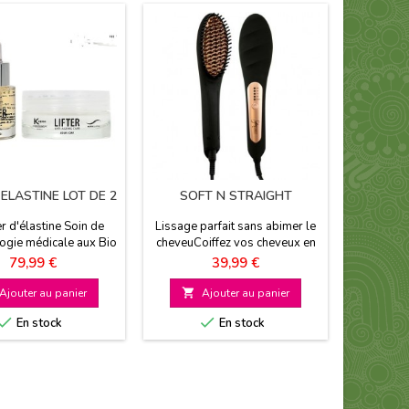
ELASTINE LOT DE 2
SOFT N STRAIGHT
FLAWL
GLOW F
RA
r d'élastine Soin de
Lissage parfait sans abimer le
Une pea
ogie médicale aux Bio
cheveuCoiffez vos cheveux en
lumineu
s Efficacité prouvée
un seul geste4 choix de
douceur C
Prix
Prix
79,99 €
39,99 €
t à tout type de peau
température
Sans paraben
Ajouter au panier

Ajouter au panier



En stock
En stock