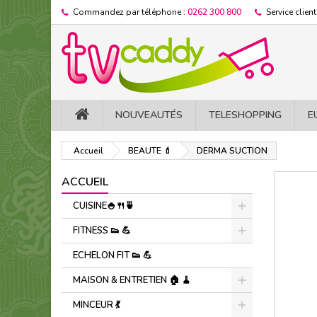
Commandez par téléphone :
0262 300 800
Service client
NOUVEAUTÉS
TELESHOPPING
E
Accueil
BEAUTE 💄
DERMA SUCTION
ACCUEIL
CUISINE🍚​🍴​🍵​
FITNESS 👟 ​💪​
ECHELON FIT 👟 ​💪​
MAISON & ENTRETIEN 🏠 🧹
MINCEUR 💃