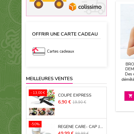
OFFRIR UNE CARTE CADEAU
Cartes cadeaux
BRO
DEM
CASSE
Des 
MEILLEURES VENTES
démêlé
dou
- 13,00 €
COUPE EXPRESS

Prix
Prix
6,90 €
19,90 €
de
base
-50%
REGENE CARE- CAP JOUVENCE LOT DE 2
Prix
Prix
49,99 €
99,98 €