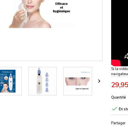
Si la vidé
navigateu

29,95
Quantité

En st
Partager