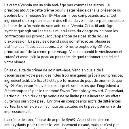
La crème Venoia est un soin anti-âge pas comme les autres. Le
principal atout de cette crème pour visage réside dans la présence du
peptide biomimétique Syn®-Ake parmi ces composants actifs. Cet
ingrédient d'exception, inspiré des effets du venin de serpent, constitue
la base de la formule du soin anti-rides Venoia. Cet actif anti-âge
synthétique agit sur les tissus musculaires du visage en inhibant les
contractions qui provoquent l'apparition de rides et de ridules
d'expression. La peau se détend sous son effet et les plissures
s'affinent au fil des utilisations. De même, le peptide Syn®-Ake,
principal actif de la crème pour visage Venoia, ralentit le vieillissement
cutané et assouplit la peau au passage, de quoi redonner son éclat à
votre visage.
En sa qualité de crème de soin anti-âge, Venoia vous aide à
débarrasser votre peau des rides trop marquées grâce à son principal
ingrédient actif. L'efficacité et la performance du peptide biomimétique
Syn®-Ake, inspiré du venin de serpent, sont telles que l'ingrédient a
été récompensé par le renommé Swiss Technology Award. Cependant,
l'action du soin du visage Venoia ne se limite pas à inverser les effets
du temps sur votre peau. Enrichie en composants actifs de différentes
sortes, la crème de soin stimule les cellules de la peau pour un rendu
impressionnant.
La crème de soin, à base de peptide Syn®-Ake, est enrichie en
antioxydants pour ralentir le vieillissement cutané, mais ce n'est pas