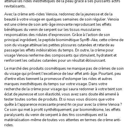
atténue les rides inesthétiques de la peau grâce à ses puissants actifs
revitalisants.
Avec la crème anti-rides Venoia, redonnez de la jeunesse et de la
beauté à votre visage en quelques semaines de soin régulier. Venoia
est une crème de soin anti-âge innovante reproduisant les effets
bénéfiques du venin de serpent sur les tissus musculaires
responsables des ridules d'expression. Grâce à l'action de son
principal ingrédient, le peptide biomimétique Syn®-Ake, cette crème de
soin du visage atténue les petites plissures cutanées et retarde au
passage les effets indésirables du temps. En outre, la crème pour
visage Venoia renferme des composants qui stimulent, hydratent et
renforcent les cellules cutanées pour un résultat éblouissant.
Le marché des produits cosmétiques ne manque pas de crèmes de soin
du visage qui prônent l'excellence de leur effet anti-âge. Pourtant, peu
d'entre elles tiennent la promesse d'estomper les rides et autres
marques inesthétiques du temps sur votre visage. Dans votre
recherche de la crème pour visage qui saura redonner à votre teint son
éclat de jeunesse et son élasticité, vous avez sans doute été amené à
tester toutes sortes de produits. Et si nous vous disions que votre
quête à l'apparence incessante prend fin ce jour avec la crème Venoia ?
Ce soin qui met à profit synthétiquement, par biomimétisme, les effets
paralysants du venin de serpent à des fins cosmétiques est la
matérialisation-même de toutes vos attentes en termes de crème anti-
rides.