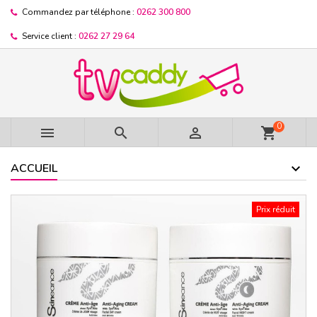
Commandez par téléphone :
0262 300 800
Service client :
0262 27 29 64
0



shopping_cart
ACCUEIL
Prix réduit