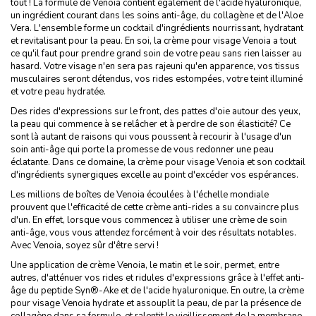
tout ! La formule de Venoia contient également de l'acide hyaluronique,
un ingrédient courant dans les soins anti-âge, du collagène et de l'Aloe
Vera. L'ensemble forme un cocktail d'ingrédients nourrissant, hydratant
et revitalisant pour la peau. En soi, la crème pour visage Venoia a tout
ce qu'il faut pour prendre grand soin de votre peau sans rien laisser au
hasard. Votre visage n'en sera pas rajeuni qu'en apparence, vos tissus
musculaires seront détendus, vos rides estompées, votre teint illuminé
et votre peau hydratée.
Des rides d'expressions sur le front, des pattes d'oie autour des yeux,
la peau qui commence à se relâcher et à perdre de son élasticité? Ce
sont là autant de raisons qui vous poussent à recourir à l'usage d'un
soin anti-âge qui porte la promesse de vous redonner une peau
éclatante. Dans ce domaine, la crème pour visage Venoia et son cocktail
d'ingrédients synergiques excelle au point d'excéder vos espérances.
Les millions de boîtes de Venoia écoulées à l'échelle mondiale
prouvent que l'efficacité de cette crème anti-rides a su convaincre plus
d'un. En effet, lorsque vous commencez à utiliser une crème de soin
anti-âge, vous vous attendez forcément à voir des résultats notables.
Avec Venoia, soyez sûr d'être servi !
Une application de crème Venoia, le matin et le soir, permet, entre
autres, d'atténuer vos rides et ridules d'expressions grâce à l'effet anti-
âge du peptide Syn®-Ake et de l'acide hyaluronique. En outre, la crème
pour visage Venoia hydrate et assouplit la peau, de par la présence de
collagène dans sa formule, et ralentit le vieillissement de la membrane