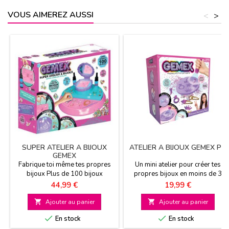
VOUS AIMEREZ AUSSI
<
>
SUPER ATELIER A BIJOUX
ATELIER A BIJOUX GEMEX PM
GEMEX
Fabrique toi même tes propres
Un mini atelier pour créer tes
bijoux Plus de 100 bijoux
propres bijoux en moins de 3
possibles A partir de 5 ans et +
minutes Des bijoux uniques et
Prix
Prix
44,99 €
19,99 €
personnalisables Existe en 2
versions: Pack Princesse ou

Ajouter au panier

Ajouter au panier
Galaxy A partir de 5 ans


En stock
En stock