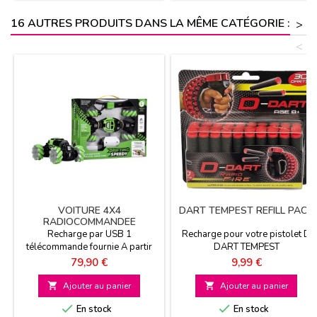
16 AUTRES PRODUITS DANS LA MÊME CATÉGORIE :
>
<
VOITURE 4X4
DART TEMPEST REFILL PACK
RADIOCOMMANDEE
DRIFTING SPEEDY
Recharge par USB 1
Recharge pour votre pistolet D
télécommande fournie A partir
DART TEMPEST
de 6 ans
Prix
Prix
79,90 €
9,99 €

Ajouter au panier

Ajouter au panier


En stock
En stock