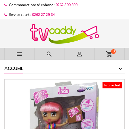
Commandez par téléphone :
0262 300 800
Service client :
0262 27 29 64
0



shopping_cart
ACCUEIL
Prix réduit