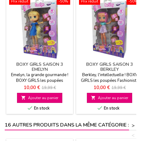
Prix réduit
-50%
Prix réduit
-50%
BOXY GIRLS SAISON 3
BOXY GIRLS SAISON 3
EMELYN
BERKLEY
Emelyn, la grande gourmande !
Berkley, l'intellectuelle ! BOXY
BOXY GIRLS les poupées
GIRLS les poupées Fashionista
Fashionista qui vont faire parler
qui vont faire parler d'elles A
Prix
Prix
Prix
Prix
10,00 €
10,00 €
19,99 €
19,99 €
d'elles A partir de 6 ans
partir de 6 ans
de
de

Ajouter au panier

Ajouter au panier
base
base


En stock
En stock
16 AUTRES PRODUITS DANS LA MÊME CATÉGORIE :
>
<