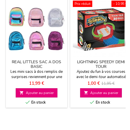
Prix réduit
- 10,95 €
REAL LITTLES SAC A DOS
LIGHTNING SPEEDY DEMI
BASIC
TOUR
Les mini sacs à dos remplis de
Ajoutez du fun à vos courses
surprises reviennent pour une
avec le demi-tour automatisé
saison 2 nouvelle version 6
pour circuit LIGHTNING SPEEDY
Prix
Prix
Prix
11,99 €
1,00 €
11,95 €
modèles à collectionner A partir
et ses 30 rails A partir de 3 ans
de
de 3 ans
et +

Ajouter au panier

Ajouter au panier
base


En stock
En stock