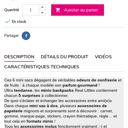
Ajouter au panier
Quantité


En stock
Partager
DESCRIPTION
DÉTAILS DU PRODUIT
VIDÉOS
CARACTÉRISTIQUES TECHNIQUES
Ces 6 mini sacs dégagent de véritables
odeurs de confiserie
et
de fruits : à chaque modèle son
parfum gourmand
!
Ultra
tendance
, les
minis backpacks
Real Littles contiennent
chacun
5 surprises
à collectionner.
De quoi s'éclater et échanger les accessoires entre ami(e)s.
Dans chaque
mini sac à dos
, plusieurs
accessoires de
papeterie
mignons et surprenants sont à découvrir : carnet,
gomme, marque-page, stickers, crayon thématique, règle… et
tout cela en
formats minis
!
Tous les
accessoires inclus
fonctionnent vraiment ;-) et