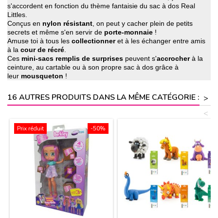
s'accordent en fonction du thème fantaisie du sac à dos Real
Littles.
Conçus en
nylon résistant
, on peut y cacher plein de petits
secrets et même s'en servir de
porte-monnaie
!
Amuse toi à tous les
collectionner
et à les échanger entre amis
à la
cour de récré
.
Ces
mini-sacs remplis de surprises
peuvent s'
accrocher
à la
ceinture, au cartable ou à son propre sac à dos grâce à
leur
mousqueton
!
16 AUTRES PRODUITS DANS LA MÊME CATÉGORIE :
>
<
Prix réduit
-50%