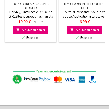
BOXY GIRLS SAISON 3
HEY CLAY® PETIT COFFRET
BERKLEY
DE 1
Berkley, l'intellectuelle ! BOXY
Auto-durcissante Souple et
GIRLS les poupées Fashionista
douce Application interactive 6
qui vont faire parler d'elles A
modèles au choix A partir de 3
Prix
Prix
Prix
10,00 €
6,99 €
19,99 €
partir de 6 ans
ans
de

Ajouter au panier

Ajouter au panier
base


En stock
En stock