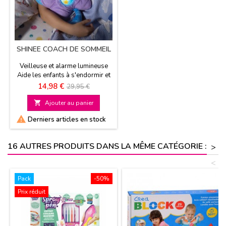
SHINEE COACH DE SOMMEIL
Veilleuse et alarme lumineuse
Aide les enfants à s'endormir et
se réveiller A partir de 2 ans
Prix
Prix
14,98 €
29,95 €
de

Ajouter au panier
base

Derniers articles en stock
16 AUTRES PRODUITS DANS LA MÊME CATÉGORIE :
>
<
Pack
-50%
Prix réduit