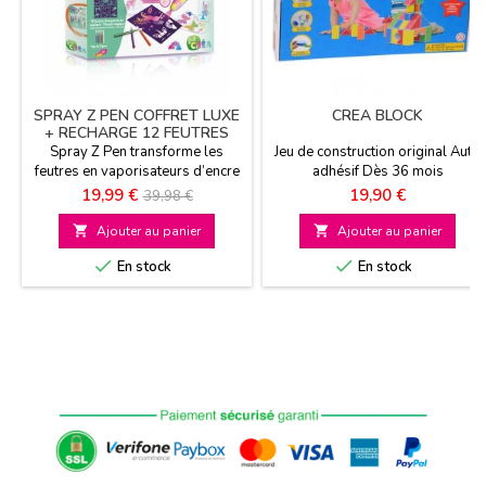
SPRAY Z PEN COFFRET LUXE
CREA BLOCK
+ RECHARGE 12 FEUTRES
OFFERTS
Spray Z Pen transforme les
Jeu de construction original Auto
feutres en vaporisateurs d’encre
adhésif Dès 36 mois
! 18 feutres de couleurs dont 2
Prix
Prix
Prix
19,99 €
19,90 €
39,98 €
magiques 8 pochoirs A partir de
de
5 ans

Ajouter au panier

Ajouter au panier
base


En stock
En stock