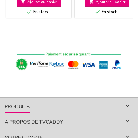

Ajouter au panier

Ajouter au panier


En stock
En stock

PRODUITS

A PROPOS DE TVCADDY

VOTRE COMPTE