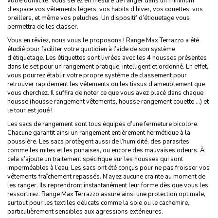
votre domicile. Vous serez en mesure de ranger dans un minimum
d’espace vos vêtements légers, vos habits d’hiver, vos couettes, vos
oreillers, et même vos peluches. Un dispositif d’étiquetage vous
permettra de les classer.
Vous en rêviez, nous vous le proposons ! Range Max Terrazzo a été
étudié pour faciliter votre quotidien à l’aide de son système
d’étiquetage. Les étiquettes sont livrées avec les 4 housses présentes
dans le set pour un rangement pratique, intelligent et ordonné. En effet,
vous pourrez établir votre propre système de classement pour
retrouver rapidement les vêtements ou les tissus d’ameublement que
vous cherchez. Il suffira de noter ce que vous avez placé dans chaque
housse (housse rangement vêtements, housse rangement couette …) et
le tour est joué !
Les sacs de rangement sont tous équipés d’une fermeture bicolore.
Chacune garantit ainsi un rangement entièrement hermétique à la
poussière. Les sacs protègent aussi de l’humidité, des parasites
comme les mites et les punaises, ou encore des mauvaises odeurs. À
cela s’ajoute un traitement spécifique sur les housses qui sont
imperméables à l’eau. Les sacs ont été conçus pour ne pas froisser vos
vêtements fraîchement repassés. N’ayez aucune crainte au moment de
les ranger. Ils reprendront instantanément leur forme dès que vous les
ressortirez. Range Max Terrazzo assure ainsi une protection optimale,
surtout pour les textiles délicats comme la soie ou le cachemire,
particulièrement sensibles aux agressions extérieures.