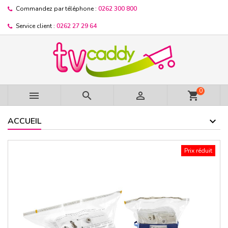
Commandez par téléphone :
0262 300 800
Service client :
0262 27 29 64
0



shopping_cart
ACCUEIL
Prix réduit