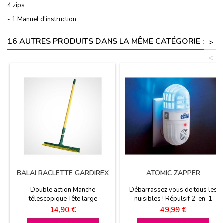
4 zips
- 1 Manuel d'instruction
16 AUTRES PRODUITS DANS LA MÊME CATÉGORIE :
>
<
BALAI RACLETTE GARDIREX
ATOMIC ZAPPER
Double action Manche
Débarrassez vous de tous les
télescopique Tête large
nuisibles ! Répulsif 2-en-1
Nuisibles rampants et volants
Prix
Prix
14,90 €
49,99 €
Couvre une large surface