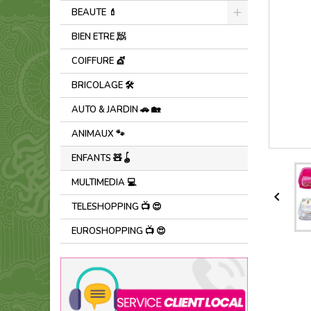
BEAUTE 💄
BIEN ETRE 🧖
COIFFURE 💇
BRICOLAGE 🛠️
AUTO & JARDIN 🚗 🏡
ANIMAUX 🐾
ENFANTS 🧸🪀
MULTIMEDIA 💻

TELESHOPPING 📺 😍
EUROSHOPPING 📺 😍