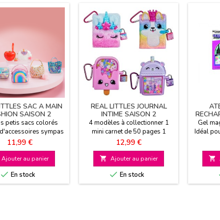
ITTLES SAC A MAIN
REAL LITTLES JOURNAL
ATE
SHION SAISON 2
INTIME SAISON 2
RECHAR
is petis sacs colorés
4 modèles à collectionner 1
Gel mag
 d'accessoires sympas
mini carnet de 50 pages 1
Idéal pou
s à collectionner Ultra
compartiment secret à
Bijoux pl
Prix
Prix
11,99 €
12,99 €
fashion
l'intérieur A partir de 3 ans
Ajouter au panier

Ajouter au panier



En stock
En stock