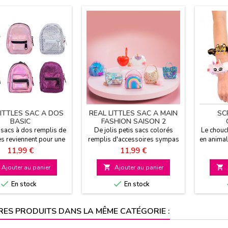
LITTLES SAC A DOS
REAL LITTLES SAC A MAIN
SC
BASIC
FASHION SAISON 2
 sacs à dos remplis de
De jolis petis sacs colorés
Le chouc
es reviennent pour une
remplis d'accessoires sympas
en animal
 2 nouvelle version 6
7 modèles à collectionner Ultra
peluche
Prix
Prix
11,99 €
11,99 €
es à collectionner A
fashion
Vendu 
partir de 3 ans
modèles 
Ajouter au panier

Ajouter au panier



En stock
En stock
RES PRODUITS DANS LA MÊME CATÉGORIE :