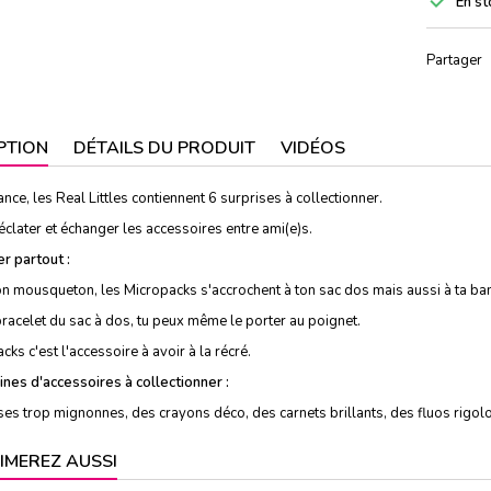

En st
Partager
PTION
DÉTAILS DU PRODUIT
VIDÉOS
ance, les Real Littles contiennent 6 surprises à collectionner.
éclater et échanger les accessoires entre ami(e)s.
r partout :
n mousqueton, les Micropacks s'accrochent à ton sac dos mais aussi à ta bana
racelet du sac à dos, tu peux même le porter au poignet.
cks c'est l'accessoire à avoir à la récré.
nes d'accessoires à collectionner :
es trop mignonnes, des crayons déco, des carnets brillants, des fluos rigol
IMEREZ AUSSI