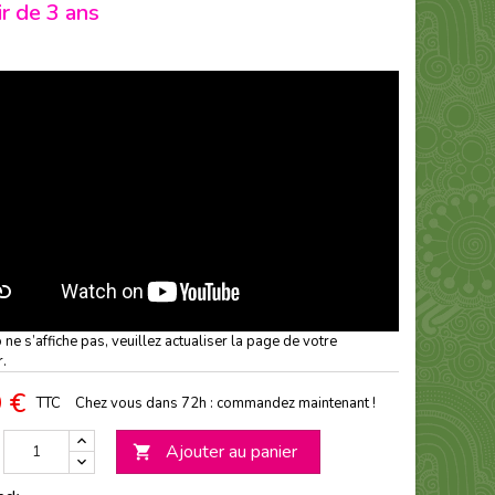
ir de 3 ans
o ne s’affiche pas, veuillez actualiser la page de votre
r.
 €
TTC
Chez vous dans 72h : commandez maintenant !
Ajouter au panier
