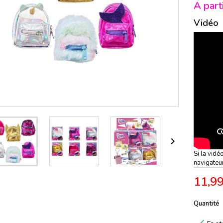
A part
Vidéo

Si la vidé
navigateu
11,99
Quantité