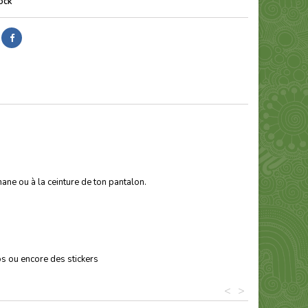
ock
ne ou à la ceinture de ton pantalon.
os ou encore des stickers
<
>