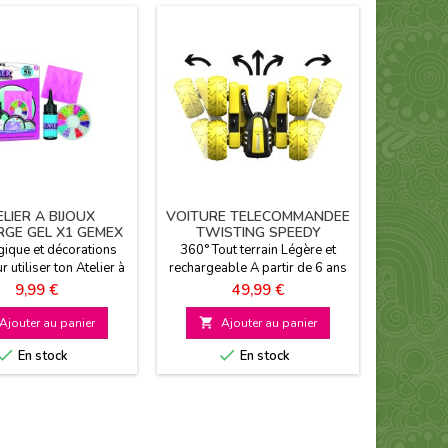
Prix rédui
LIER A BIJOUX
VOITURE TELECOMMANDEE
BALLO
GE GEL X1 GEMEX
TWISTING SPEEDY
ique et décorations
360° Tout terrain Légère et
Un bal
r utiliser ton Atelier à
rechargeable A partir de 6 ans
couleurs
us longtemps A partir
journé
Prix
Prix
Pri
9,99 €
49,99 €
12
de 5 ans
L
Ajouter au panier

Ajouter au panier



En stock
En stock