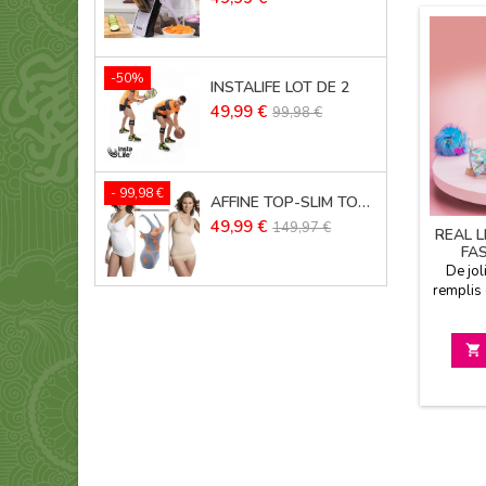
-50%
INSTALIFE LOT DE 2
Prix
Prix
49,99 €
99,98 €
de
base
- 99,98 €
AFFINE TOP-SLIM TOP LOT DE 3
Prix
Prix
49,99 €
149,97 €
REAL L
de
FA
base
De jol
remplis
7 modèle
