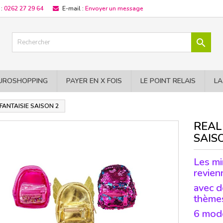
 :
0262 27 29 64
E-mail :
Envoyer un message

UROSHOPPING
PAYER EN X FOIS
LE POINT RELAIS
LA
FANTAISIE SAISON 2
REAL
SAIS
Les mi
revien
avec d
thèmes
6 modè