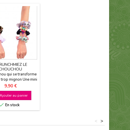
RUNCHMIEZ LE
CHOUCHOU
hou qui se transforme
 trop mignon Une mini
 à emporter partout
Prix
9,90 €
à l'unité, nombreux
disponibles A partir
Ajouter au panier
de 5 ans

En stock
<
>