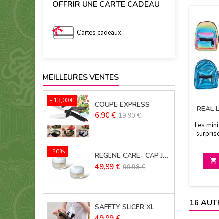
OFFRIR UNE CARTE CADEAU
Cartes cadeaux
MEILLEURES VENTES
- 13,00 €
COUPE EXPRESS
REAL 
Prix
Prix
6,90 €
19,90 €
de
Les mini
base
surpris
saison
modèl
-50%
REGENE CARE- CAP JOUVENCE LOT DE 2

Prix
Prix
49,99 €
99,98 €
de
base
16 AUT
SAFETY SLICER XL
Prix
49,99 €