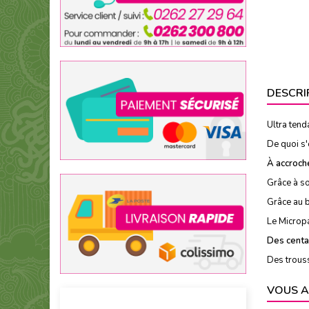
DESCRI
Ultra tend
De quoi s'
À accroche
Grâce à so
Grâce au b
Le Micropa
Des centai
Des trouss
VOUS A