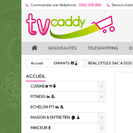
Commandez par téléphone :
0262 300 800
Service client
NOUVEAUTÉS
TELESHOPPING
E
Accueil
ENFANTS 🧸🪀
REAL LITTLES SAC A DOS 
ACCUEIL
CUISINE🍚​🍴​🍵​
FITNESS 👟 ​💪​
ECHELON FIT 👟 ​💪​
MAISON & ENTRETIEN 🏠 🧹
MINCEUR 💃