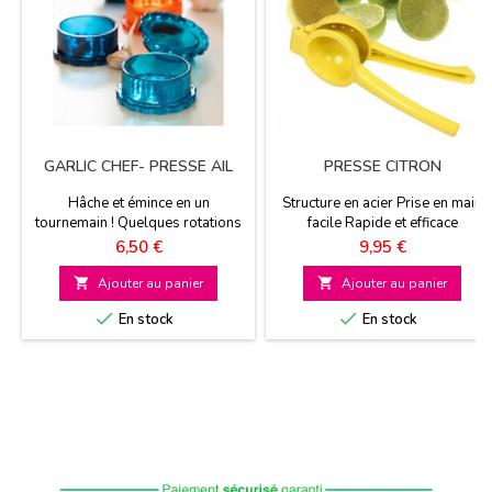
GARLIC CHEF- PRESSE AIL
PRESSE CITRON
Hâche et émince en un
Structure en acier Prise en main
tournemain ! Quelques rotations
facile Rapide et efficace
suffisent Existe en 4 coloris
Prix
Prix
6,50 €
9,95 €

Ajouter au panier

Ajouter au panier


En stock
En stock