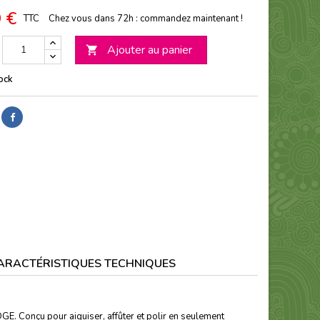
 €
TTC
Chez vous dans 72h : commandez maintenant !
Ajouter au panier

ock
ARACTÉRISTIQUES TECHNIQUES
GE. Conçu pour aiguiser, affûter et polir en seulement