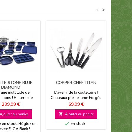
<
>
Nouveau
ITE STONE BLUE
COPPER CHEF TITAN
FAITOUT
DIAMOND
 une multitude de
L'avenir de la coutellerie !
Retrouvez 
ations ! Batterie de
Couteaux pleine lame Forgés
techn
20 pièces Revêtement
en acier inoxydable Solides et
LEGE
Prix
Prix
299,99 €
69,99 €
ésif Compatible tous
ergonomiques
antiad
x dont induction
MINERALI
Ajouter au panier

Ajouter au panier

L Manche

e en stock. Réglez en
En stock
e
avec FLOA Bank !