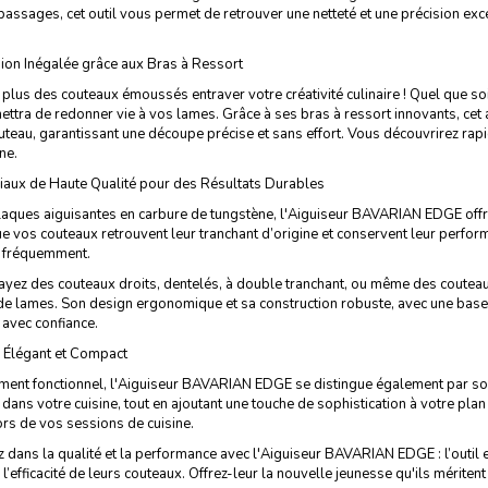
assages, cet outil vous permet de retrouver une netteté et une précision exc
ion Inégalée grâce aux Bras à Ressort
 plus des couteaux émoussés entraver votre créativité culinaire ! Quel que so
ttra de redonner vie à vos lames. Grâce à ses bras à ressort innovants, cet a
teau, garantissant une découpe précise et sans effort. Vous découvrirez rapi
ne.
iaux de Haute Qualité pour des Résultats Durables
aques aiguisantes en carbure de tungstène, l'Aiguiseur BAVARIAN EDGE offre 
ue vos couteaux retrouvent leur tranchant d’origine et conservent leur perform
 fréquemment.
yez des couteaux droits, dentelés, à double tranchant, ou même des couteaux 
de lames. Son design ergonomique et sa construction robuste, avec une base e
t avec confiance.
 Élégant et Compact
ent fonctionnel, l'Aiguiseur BAVARIAN EDGE se distingue également par son d
 dans votre cuisine, tout en ajoutant une touche de sophistication à votre pla
ors de vos sessions de cuisine.
z dans la qualité et la performance avec l'Aiguiseur BAVARIAN EDGE : l’outil 
l’efficacité de leurs couteaux. Offrez-leur la nouvelle jeunesse qu'ils méritent