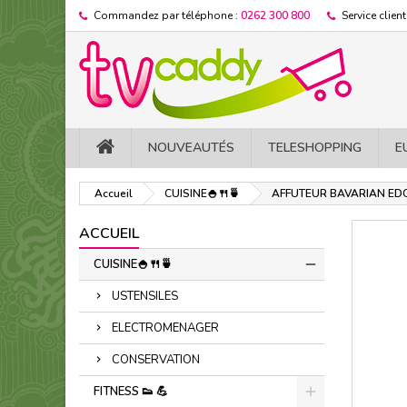
Commandez par téléphone :
0262 300 800
Service client
NOUVEAUTÉS
TELESHOPPING
E
Accueil
CUISINE🍚​🍴​🍵​
AFFUTEUR BAVARIAN ED
ACCUEIL
CUISINE🍚​🍴​🍵​
USTENSILES
ELECTROMENAGER
CONSERVATION
FITNESS 👟 ​💪​