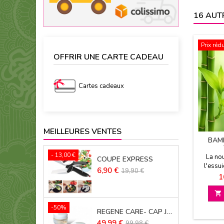
16 AUT
Prix rédu
OFFRIR UNE CARTE CADEAU
Cartes cadeaux
MEILLEURES VENTES
BAM
- 13,00 €
La no
COUPE EXPRESS
l'essui
Prix
Prix
6,90 €
19,90 €
Ultra a
P
1
de
Econo
base

-50%
REGENE CARE- CAP JOUVENCE LOT DE 2
Prix
Prix
49,99 €
99,98 €