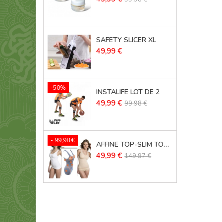
de
base
SAFETY SLICER XL
Prix
49,99 €
-50%
INSTALIFE LOT DE 2
Prix
Prix
49,99 €
99,98 €
de
base
- 99,98 €
AFFINE TOP-SLIM TOP LOT DE 3
Prix
Prix
49,99 €
149,97 €
de
base