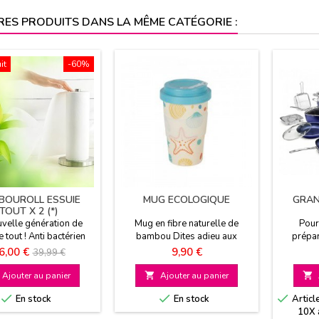
RES PRODUITS DANS LA MÊME CATÉGORIE :
it
-60%
BOUROLL ESSUIE
MUG ECOLOGIQUE
GRAN
TOUT X 2 (*)
uvelle génération de
Mug en fibre naturelle de
Pour
e tout ! Anti bactérien
bambou Dites adieu aux
prépar
bsorbant et résistant
gobelets jetables Bamboo Cup
cuisine 
rix
Prix
Prix
6,00 €
9,90 €
39,99 €
mique et écologique
garde au chaud ou au froid vos
antiadh
de
boissons pendant plusieurs
feu
Ajouter au panier

Ajouter au panier

base
heures. Nombreux modèles



En stock
En stock
Articl
10X 