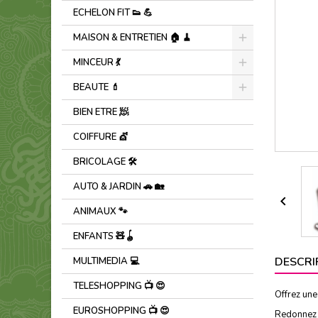
ECHELON FIT 👟 ​💪​
MAISON & ENTRETIEN 🏠 🧹
MINCEUR 💃
BEAUTE 💄
BIEN ETRE 🧖
COIFFURE 💇
BRICOLAGE 🛠️
AUTO & JARDIN 🚗 🏡

ANIMAUX 🐾
ENFANTS 🧸🪀
DESCRI
MULTIMEDIA 💻
TELESHOPPING 📺 😍
Offrez un
EUROSHOPPING 📺 😍
Redonnez à