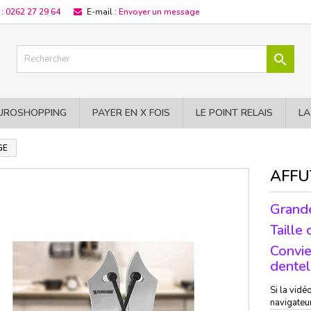
 :
0262 27 29 64
E-mail :
Envoyer un message

UROSHOPPING
PAYER EN X FOIS
LE POINT RELAIS
LA
GE
AFFU
Grande
Taille
Convie
dente
Si la vidé
navigateu