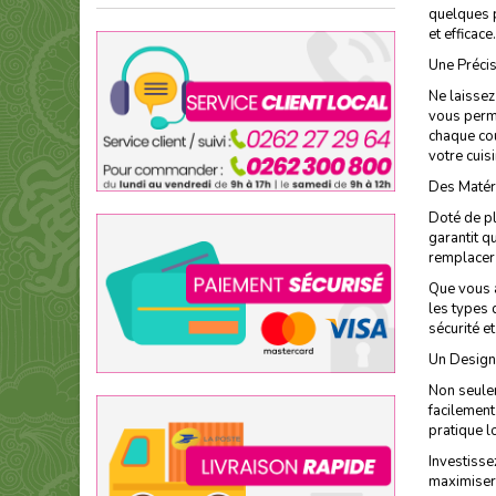
quelques p
et efficace.
Une Précis
Ne laissez
vous perme
chaque cou
votre cuisi
Des Matér
Doté de pl
garantit q
remplacer
Que vous a
les types 
sécurité e
Un Design
Non seulem
facilement
pratique l
Investisse
maximiser 