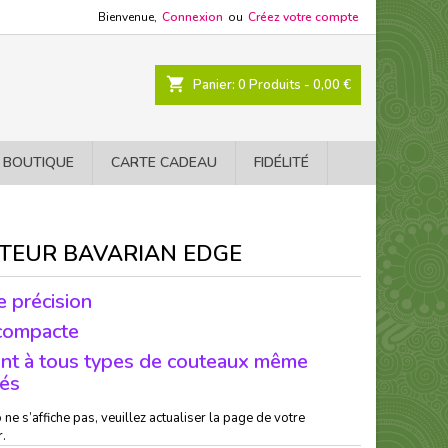
Bienvenue,
Connexion
ou
Créez votre compte
shopping_cart
Panier:
0
Produits - 0,00 €
 BOUTIQUE
CARTE CADEAU
FIDÉLITÉ
TEUR BAVARIAN EDGE
 précision
 compacte
nt à tous types de couteaux même
lés
o ne s’affiche pas, veuillez actualiser la page de votre
r.