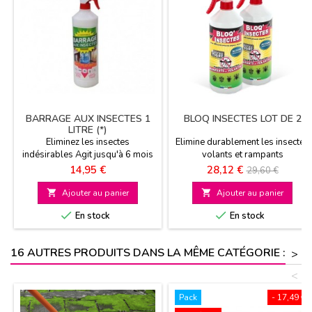
BARRAGE AUX INSECTES 1
BLOQ INSECTES LOT DE 2
LITRE (*)
Eliminez les insectes
Elimine durablement les insectes
indésirables Agit jusqu'à 6 mois
volants et rampants
1 litre pour 80 M2 Pour toutes
Prix
Prix
Prix
14,95 €
28,12 €
29,60 €
les surfaces
de

Ajouter au panier

Ajouter au panier
base


En stock
En stock
16 AUTRES PRODUITS DANS LA MÊME CATÉGORIE :
>
<
Pack
- 17,49 €