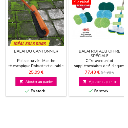
Prix réduit
BALAI DU CANTONNIER
BALAI ROTALIB OFFRE
SPÉCIALE
Poils incurvés Manche
Offre avec un lot
télescopique Robuste et durable
supplémentaires de 6 disques
de rechange avec une remise de
Prix
Prix
Prix
25,99 €
77,49 €
94,98 €
50% Nettoyez vos sols grâce à
de
la technologie rotative Sans fil

Ajouter au panier

Ajouter au panier
Sans effort : nettoie pour vous
base


En stock
En stock
Efficace et rapide : 2 têtes
rotatives