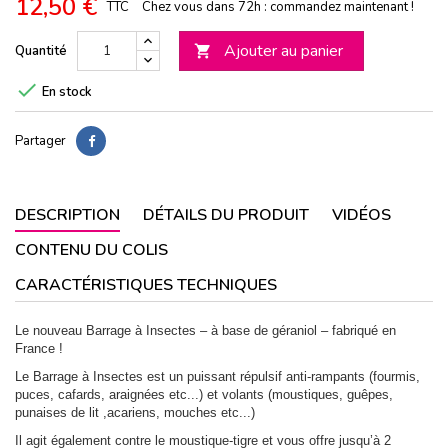
12,50 €
TTC
Chez vous dans 72h : commandez maintenant !
Ajouter au panier
Quantité


En stock
Partager
DESCRIPTION
DÉTAILS DU PRODUIT
VIDÉOS
CONTENU DU COLIS
CARACTÉRISTIQUES TECHNIQUES
Le nouveau Barrage à Insectes – à base de géraniol – f
abriqué en
France !
Le Barrage à Insectes est un puissant répulsif anti-rampants (fourmis,
puces, cafards, araignées etc...) et volants (moustiques, guêpes,
punaises de lit ,acariens, mouches etc...)
Il agit également contre le moustique-tigre et vous offre jusqu’à 2