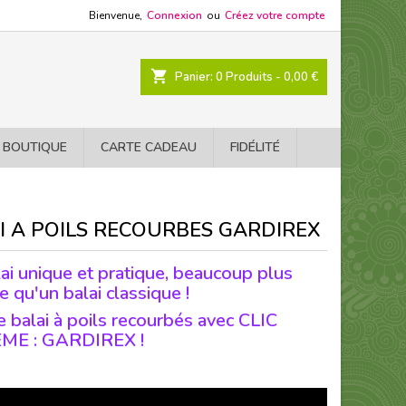
Bienvenue,
Connexion
ou
Créez votre compte
shopping_cart
Panier:
0
Produits - 0,00 €
 BOUTIQUE
CARTE CADEAU
FIDÉLITÉ
I A POILS RECOURBES GARDIREX
ai unique et pratique, beaucoup plus
e qu'un balai classique !
le balai à poils recourbés avec CLIC
ME : GARDIREX !