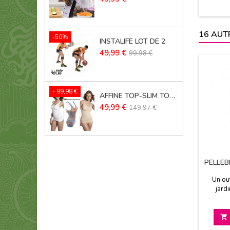
16 AUT
-50%
INSTALIFE LOT DE 2
Prix
Prix
49,99 €
99,98 €
de
base
- 99,98 €
AFFINE TOP-SLIM TOP LOT DE 3
Prix
Prix
49,99 €
149,97 €
de
base
PELLEB
Un out
jard
Multifo
