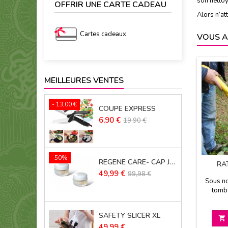
son nettoy
OFFRIR UNE CARTE CADEAU
Alors n’at
Cartes cadeaux
VOUS A
MEILLEURES VENTES
- 13,00 €
COUPE EXPRESS
Prix
Prix
6,90 €
19,90 €
de
base
-50%
REGENE CARE- CAP JOUVENCE LOT DE 2
RA
Prix
Prix
49,99 €
99,98 €
Sous no
de
tomb
base
équi
ramasse
SAFETY SLICER XL

Prix
49,99 €