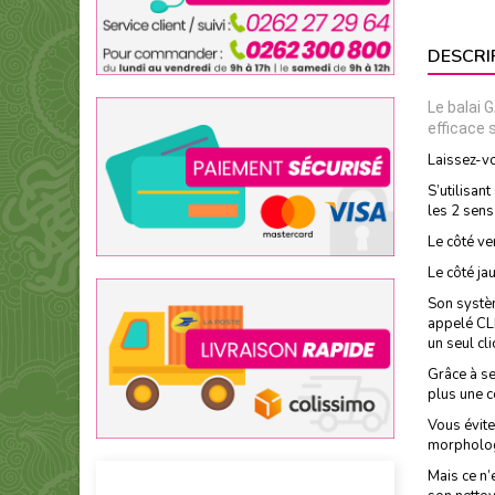
DESCRI
Le balai 
efficace 
Laissez-vo
S’utilisan
les 2 sens
Le côté ve
Le côté ja
Son systèm
appelé CLI
un seul cl
Grâce à se
plus une c
Vous évite
morpholog
Mais ce n’