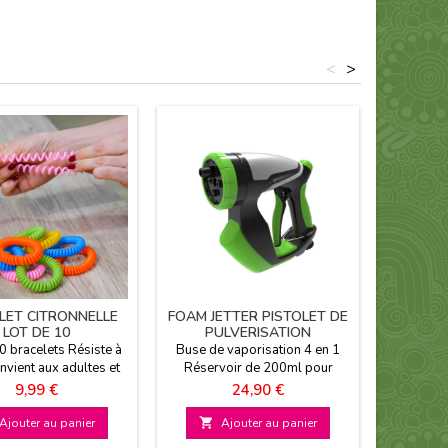
<
>
LET CITRONNELLE
FOAM JETTER PISTOLET DE
BR
LOT DE 10
PULVERISATION
0 bracelets Résiste à
Buse de vaporisation 4 en 1
Nouveau 
nvient aux adultes et
Réservoir de 200ml pour
pour véhi
fants Taille unique
savon Pulvérisation en mousse
Prix
Prix
9,99 €
24,90 €
possible
Ajouter au panier

Ajouter au panier
