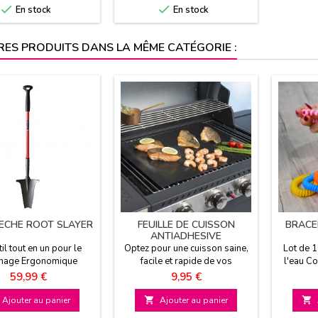


En stock
En stock
RES PRODUITS DANS LA MÊME CATÉGORIE :
ECHE ROOT SLAYER
FEUILLE DE CUISSON
BRACE
ANTIADHESIVE
il tout en un pour le
Optez pour une cuisson saine,
Lot de 1
inage Ergonomique
facile et rapide de vos
l'eau Co
nction Haut de gamme
préparations avec la feuille de
aux en
Prix
Prix
59,99 €
9,95 €
cuisson antiadhésive
réutilisable. Pour le four ou le
Ajouter au panier

Ajouter au panier

barbecue