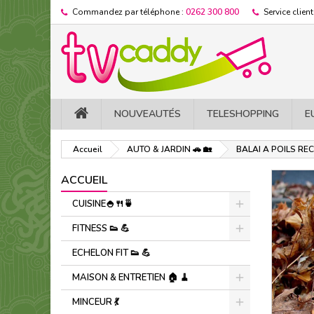
Commandez par téléphone :
0262 300 800
Service client
NOUVEAUTÉS
TELESHOPPING
E
Accueil
AUTO & JARDIN 🚗 🏡
BALAI A POILS R
ACCUEIL
CUISINE🍚​🍴​🍵​
FITNESS 👟 ​💪​
ECHELON FIT 👟 ​💪​
MAISON & ENTRETIEN 🏠 🧹
MINCEUR 💃