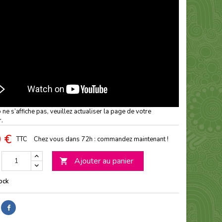
o ne s’affiche pas, veuillez actualiser la page de votre
r.
 €
TTC
Chez vous dans 72h : commandez maintenant !
Ajouter au panier

ock