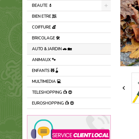
BEAUTE 💄
BIEN ETRE 🧖
COIFFURE 💇
BRICOLAGE 🛠️
AUTO & JARDIN 🚗 🏡
ANIMAUX 🐾
ENFANTS 🧸🪀
MULTIMEDIA 💻

TELESHOPPING 📺 😍
EUROSHOPPING 📺 😍