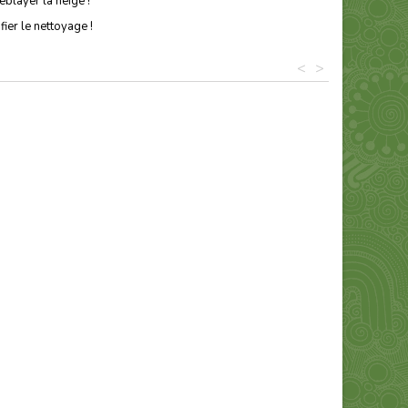
éblayer la neige !
ier le nettoyage !
<
>