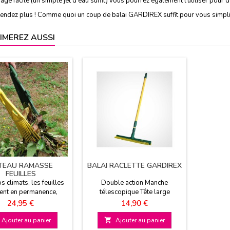
age facile (un simple jet d’eau suffit) vous pourrez également l’utiliser pour d
tendez plus ! Comme quoi un coup de balai GARDIREX suffit pour vous simplif
IMEREZ AUSSI
TEAU RAMASSE
BALAI RACLETTE GARDIREX
FEUILLES
s climats, les feuilles
Double action Manche
ent en permanence,
télescopique Tête large
pez-vous du râteau
Prix
Prix
24,95 €
14,90 €
 feuilles et facilitez-
vous la tâche !
Ajouter au panier

Ajouter au panier