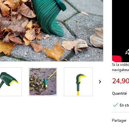
Si la vidé
navigateu
24,90

Quantité

En st
Partager