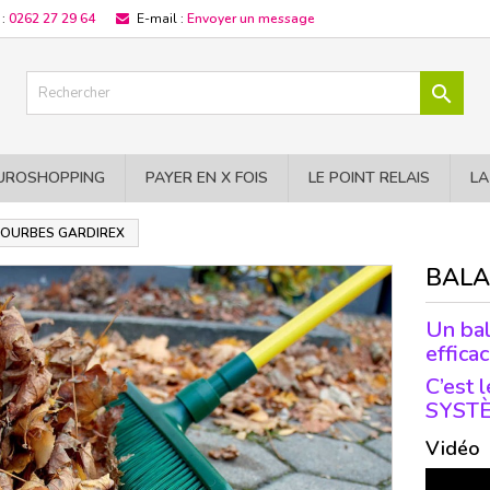
 :
0262 27 29 64
E-mail :
Envoyer un message

UROSHOPPING
PAYER EN X FOIS
LE POINT RELAIS
LA
ECOURBES GARDIREX
BALA
Un bal
efficac
C’est 
SYSTÈ
Vidéo