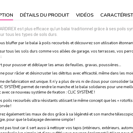
PTION
DÉTAILS DU PRODUIT
VIDÉOS
CARACTÉRIST
GARDIREX est plus efficace qu’un balai traditionnel grâce à ses poils sy
sur tous les types de sols durs.
us bluffer par le balai à poils recourbés et découvrez son utilisation étonnant
t sur tous les sols durs comme vos allées de garage, vos terrasses, vos pe
 :
rt pour pousser et déblayer les amas de feuilles, gravas, poussières…
une pour râcler et désincruster les détritus avec efficacité, même dans les mo
e de fabrication est unique. Il n’y a plus de vis ni de clous pour consolider la
C SYSTÈME permet de rendre le manche et le balai solidaires pour une meille
ic avec ce nouveau système de fixation : CLIC SYSTÈME !
s poils recourbés ultra résistants utilisant le même concept que les « rotofils
orvée !
rez également les maux de dos grâce à sa légèreté et son manche télescopiq
ie, pour que le balayage devienne simple !
est pas tout car il sert aussi à nettoyer vos tapis (intérieurs, extérieurs, auto