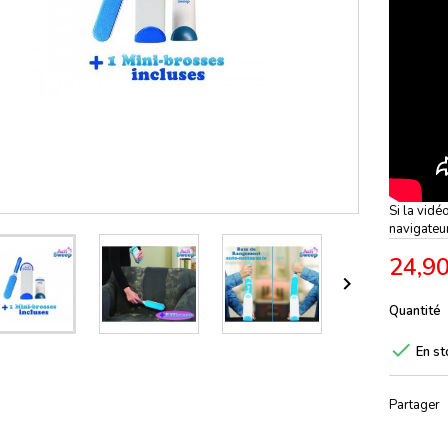
Si la vidé
navigateu
24,90

Quantité

En st
Partager