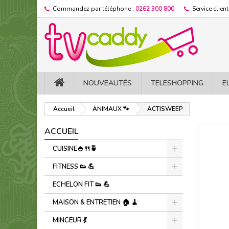
Commandez par téléphone :
0262 300 800
Service client
NOUVEAUTÉS
TELESHOPPING
E
Accueil
ANIMAUX 🐾
ACTISWEEP
ACCUEIL
CUISINE🍚​🍴​🍵​
FITNESS 👟 ​💪​
ECHELON FIT 👟 ​💪​
MAISON & ENTRETIEN 🏠 🧹
MINCEUR 💃