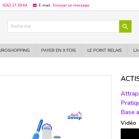
 :
0262 27 29 64
E-mail :
Envoyer un message

UROSHOPPING
PAYER EN X FOIS
LE POINT RELAIS
LA
ACTI
Attrap
Pratiq
Base a
Vidéo