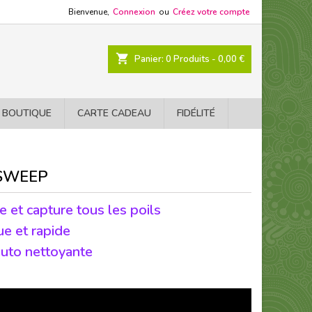
Bienvenue,
Connexion
ou
Créez votre compte
shopping_cart
Panier:
0
Produits - 0,00 €
 BOUTIQUE
CARTE CADEAU
FIDÉLITÉ
SWEEP
e et capture tous les poils
ue et rapide
uto nettoyante