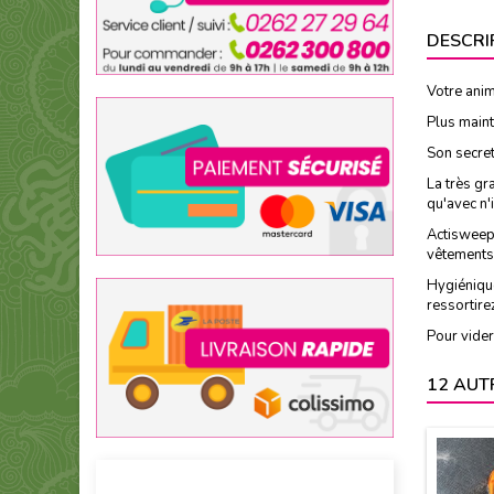
DESCRI
Votre anim
Plus maint
Son secret
La très gr
qu'avec n'
Actisweep 
vêtements,
Hygiénique
ressortire
Pour vider
12 AUT