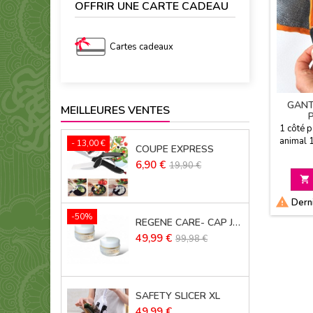
OFFRIR UNE CARTE CADEAU
Cartes cadeaux
GANT
MEILLEURES VENTES
P
1 côté p
animal 1
- 13,00 €
COUPE EXPRESS
poils su
Prix
Prix
6,90 €
19,90 €
chiens o
de
Lavable

base
aux d

Derni
-50%
REGENE CARE- CAP JOUVENCE LOT DE 2
Prix
Prix
49,99 €
99,98 €
de
base
SAFETY SLICER XL
Prix
49,99 €