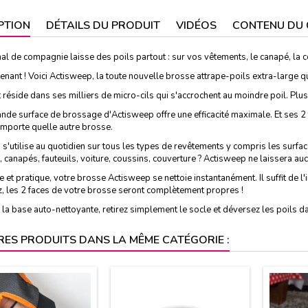
PTION
DÉTAILS DU PRODUIT
VIDÉOS
CONTENU DU 
al de compagnie laisse des poils partout : sur vos vêtements, le canapé, la 
enant ! Voici Actisweep, la toute nouvelle brosse attrape-poils extra-large qu
 réside dans ses milliers de micro-cils qui s'accrochent au moindre poil. Plus
ande surface de brossage d'Actisweep offre une efficacité maximale. Et ses 2
importe quelle autre brosse.
s'utilise au quotidien sur tous les types de revêtements y compris les surfac
 canapés, fauteuils, voiture, coussins, couverture ? Actisweep ne laissera a
 et pratique, votre brosse Actisweep se nettoie instantanément. Il suffit de 
z, les 2 faces de votre brosse seront complètement propres !
 la base auto-nettoyante, retirez simplement le socle et déversez les poils da
RES PRODUITS DANS LA MÊME CATÉGORIE :