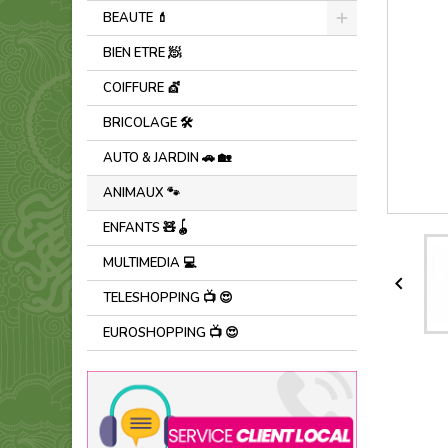
BEAUTE 💄
BIEN ETRE 🧖
COIFFURE 💇
BRICOLAGE 🛠️
AUTO & JARDIN 🚗 🏡
ANIMAUX 🐾
ENFANTS 🧸🪀
MULTIMEDIA 💻

TELESHOPPING 📺 😍
EUROSHOPPING 📺 😍