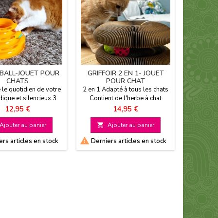
BALL-JOUET POUR
GRIFFOIR 2 EN 1- JOUET
BALANC
CHATS
POUR CHAT
JOU
 le quotidien de votre
2 en 1 Adapté à tous les chats
2 posit
dique et silencieux 3
Contient de l'herbe à chat
plume o
 pour 3x plus de fun
l'herbe à
Prix
Prix
12,95 €
14,95 €
p
Ajouter au panier

Ajouter au panier


rs articles en stock
Derniers articles en stock