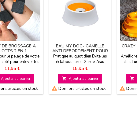
 DE BROSSAGE A
EAU MY DOG- GAMELLE
CRAZY 
ICOTS 2 EN 1
ANTI DEBORDEMENT POUR
CHIEN
our le pelage de votre
Pratique au quotidien Evite les
Améliore
 côté pour enlever les
éclaboussures Garde l'eau
chat Lu
r vos tissus Idéal pour
propre Sans BPA
niveaux
Prix
Prix
11,95 €
15,95 €
u chats à poils courts
 en machine Convient
Ajouter au panier

Ajouter au panier

roitiers comme aux


ers articles en stock
Derniers articles en stock
Dernie
gauchers